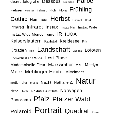
Farbe
Dessous
de.rec.fotografie
Dresden
Frühling
Felsen
Floh
Flora
fishnet
Fenster
Herbst
Gothic
Hemmoor
Himmel
Ilford
Infrarot
Instax
infrared
Instax Wide
Instax Mini
IR
IUOA
Instax Wide Monochrome
Kaiserslautern
Kreidesee
Karlstal
Krk
Landschaft
Lofoten
Kroatien
Larissa
Köln
Lost Place
Lomo'Instant Wide
Marxweiher
Mademoiselle Fleur
Meelyn
Mau
Meer
Mehlinger Heide
Mittelmeer
Natur
Nacht
Nathalie Z.
motion blur
Musik
Norwegen
Nebel
Nokton 1.4 35mm
Netz
Pfalz
Pfälzer Wald
Panorama
Portrait
Quadrat
Polaroid
Rose