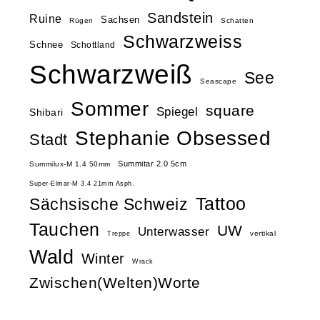
Sandstein
Ruine
Sachsen
Rügen
Schatten
Schwarzweiss
Schnee
Schottland
Schwarzweiß
See
Seascape
Sommer
square
Spiegel
Shibari
Stephanie Obsessed
Stadt
Summitar 2.0 5cm
Summilux-M 1.4 50mm
Super-Elmar-M 3.4 21mm Asph.
Tattoo
Sächsische Schweiz
Tauchen
UW
Unterwasser
vertikal
Treppe
Wald
Winter
Wrack
Zwischen(Welten)Worte