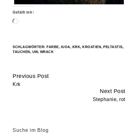
Gefällt mir:
Wird
geladen …
SCHLAGWÖRTER:
FARBE
,
IUOA
,
KRK
,
KROATIEN
,
PELTASTIS
,
TAUCHEN
,
UW
,
WRACK
Previous Post
Continue
Krk
Reading
Next Post
Stephanie, rot
Suche im Blog