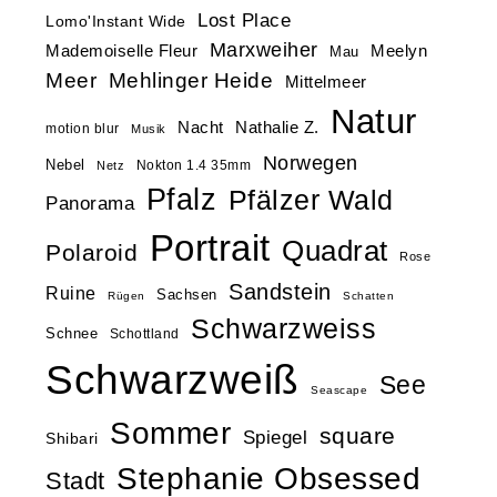
Lost Place
Lomo'Instant Wide
Marxweiher
Mademoiselle Fleur
Meelyn
Mau
Meer
Mehlinger Heide
Mittelmeer
Natur
Nacht
Nathalie Z.
motion blur
Musik
Norwegen
Nebel
Nokton 1.4 35mm
Netz
Pfalz
Pfälzer Wald
Panorama
Portrait
Quadrat
Polaroid
Rose
Sandstein
Ruine
Sachsen
Rügen
Schatten
Schwarzweiss
Schnee
Schottland
Schwarzweiß
See
Seascape
Sommer
square
Spiegel
Shibari
Stephanie Obsessed
Stadt