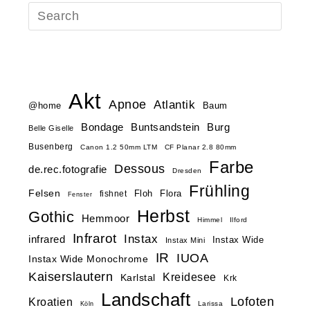
Akt
Apnoe
Atlantik
@home
Baum
Buntsandstein
Bondage
Burg
Belle Giselle
Busenberg
Canon 1.2 50mm LTM
CF Planar 2.8 80mm
Farbe
Dessous
de.rec.fotografie
Dresden
Frühling
Felsen
Floh
Flora
fishnet
Fenster
Herbst
Gothic
Hemmoor
Himmel
Ilford
Infrarot
Instax
infrared
Instax Wide
Instax Mini
IR
IUOA
Instax Wide Monochrome
Kaiserslautern
Kreidesee
Karlstal
Krk
Landschaft
Lofoten
Kroatien
Larissa
Köln