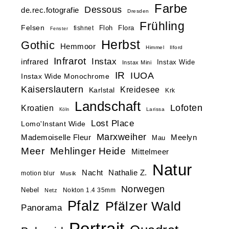
Farbe
Dessous
de.rec.fotografie
Dresden
Frühling
Felsen
Floh
Flora
fishnet
Fenster
Herbst
Gothic
Hemmoor
Himmel
Ilford
Infrarot
Instax
infrared
Instax Wide
Instax Mini
IR
IUOA
Instax Wide Monochrome
Kaiserslautern
Kreidesee
Karlstal
Krk
Landschaft
Lofoten
Kroatien
Larissa
Köln
Lost Place
Lomo'Instant Wide
Marxweiher
Mademoiselle Fleur
Meelyn
Mau
Meer
Mehlinger Heide
Mittelmeer
Natur
Nacht
Nathalie Z.
motion blur
Musik
Norwegen
Nebel
Nokton 1.4 35mm
Netz
Pfalz
Pfälzer Wald
Panorama
Portrait