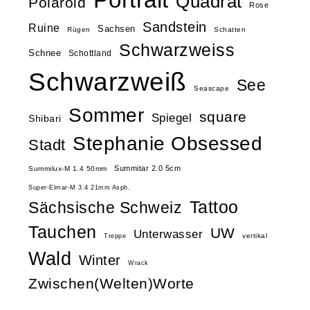
Quadrat
Polaroid
Rose
Sandstein
Ruine
Sachsen
Rügen
Schatten
Schwarzweiss
Schnee
Schottland
Schwarzweiß
See
Seascape
Sommer
square
Spiegel
Shibari
Stephanie Obsessed
Stadt
Summitar 2.0 5cm
Summilux-M 1.4 50mm
Super-Elmar-M 3.4 21mm Asph.
Tattoo
Sächsische Schweiz
Tauchen
UW
Unterwasser
vertikal
Treppe
Wald
Winter
Wrack
Zwischen(Welten)Worte