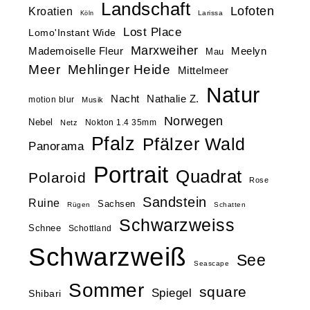
Landschaft
Lofoten
Kroatien
Larissa
Köln
Lost Place
Lomo'Instant Wide
Marxweiher
Mademoiselle Fleur
Meelyn
Mau
Meer
Mehlinger Heide
Mittelmeer
Natur
Nacht
Nathalie Z.
motion blur
Musik
Norwegen
Nebel
Nokton 1.4 35mm
Netz
Pfalz
Pfälzer Wald
Panorama
Portrait
Quadrat
Polaroid
Rose
Sandstein
Ruine
Sachsen
Rügen
Schatten
Schwarzweiss
Schnee
Schottland
Schwarzweiß
See
Seascape
Sommer
square
Spiegel
Shibari