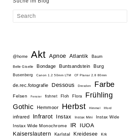
Suche im Blog
Akt
Apnoe
Atlantik
@home
Baum
Buntsandstein
Bondage
Burg
Belle Giselle
Busenberg
Canon 1.2 50mm LTM
CF Planar 2.8 80mm
Farbe
Dessous
de.rec.fotografie
Dresden
Frühling
Felsen
Floh
Flora
fishnet
Fenster
Herbst
Gothic
Hemmoor
Himmel
Ilford
Infrarot
Instax
infrared
Instax Wide
Instax Mini
IR
IUOA
Instax Wide Monochrome
Kaiserslautern
Kreidesee
Karlstal
Krk