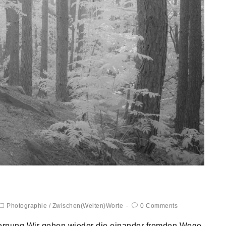
Photographie
/
Zwischen(Welten)Worte
0 Comments
fernung Wir gehen wieder die einander fremden Wege.