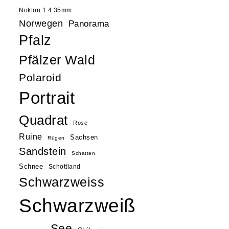
Nokton 1.4 35mm
Norwegen
Panorama
Pfalz
Pfälzer Wald
Polaroid
Portrait
Quadrat
Rose
Ruine
Sachsen
Rügen
Sandstein
Schatten
Schnee
Schottland
Schwarzweiss
Schwarzweiß
See