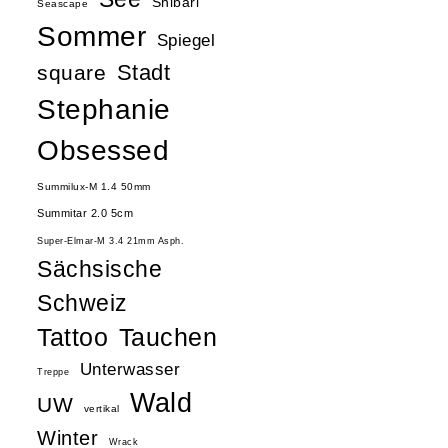
Shibari
Seascape
Sommer
Spiegel
Stadt
square
Stephanie
Obsessed
Summilux-M 1.4 50mm
Summitar 2.0 5cm
Super-Elmar-M 3.4 21mm Asph.
Sächsische
Schweiz
Tattoo
Tauchen
Unterwasser
Treppe
Wald
UW
vertikal
Winter
Wrack