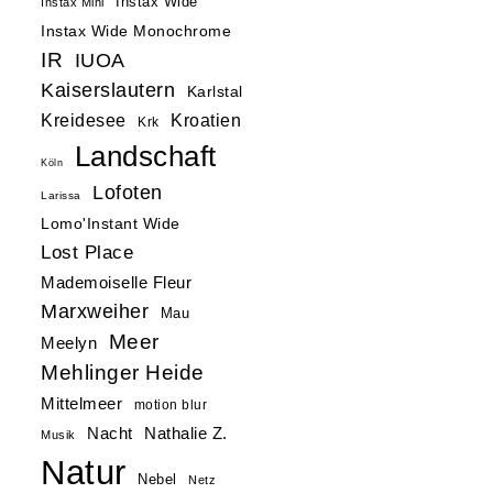
Instax Wide
Instax Mini
Instax Wide Monochrome
IR
IUOA
Kaiserslautern
Karlstal
Kreidesee
Kroatien
Krk
Landschaft
Köln
Lofoten
Larissa
Lomo'Instant Wide
Lost Place
Mademoiselle Fleur
Marxweiher
Mau
Meer
Meelyn
Mehlinger Heide
Mittelmeer
motion blur
Nacht
Nathalie Z.
Musik
Natur
Nebel
Netz