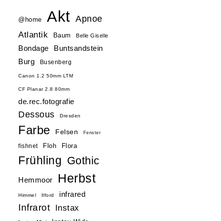
Akt
Apnoe
@home
Atlantik
Baum
Belle Giselle
Buntsandstein
Bondage
Burg
Busenberg
Canon 1.2 50mm LTM
CF Planar 2.8 80mm
de.rec.fotografie
Dessous
Dresden
Farbe
Felsen
Fenster
Floh
Flora
fishnet
Frühling
Gothic
Herbst
Hemmoor
infrared
Himmel
Ilford
Infrarot
Instax