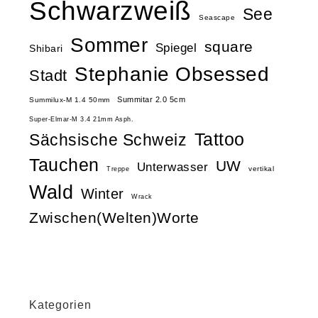
Schwarzweiß
See
Seascape
Sommer
square
Spiegel
Shibari
Stephanie Obsessed
Stadt
Summitar 2.0 5cm
Summilux-M 1.4 50mm
Super-Elmar-M 3.4 21mm Asph.
Tattoo
Sächsische Schweiz
Tauchen
UW
Unterwasser
vertikal
Treppe
Wald
Winter
Wrack
Zwischen(Welten)Worte
Kategorien