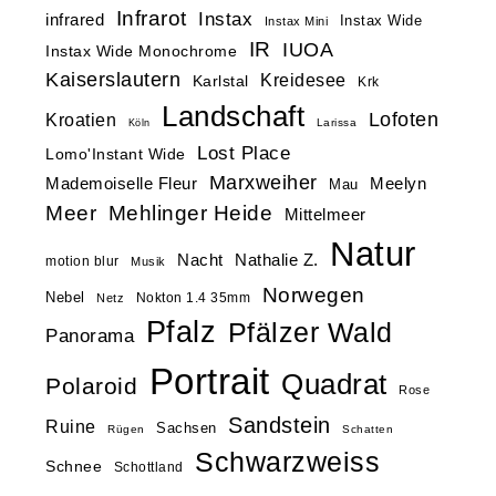
Infrarot
Instax
infrared
Instax Wide
Instax Mini
IR
IUOA
Instax Wide Monochrome
Kaiserslautern
Kreidesee
Karlstal
Krk
Landschaft
Lofoten
Kroatien
Larissa
Köln
Lost Place
Lomo'Instant Wide
Marxweiher
Mademoiselle Fleur
Meelyn
Mau
Meer
Mehlinger Heide
Mittelmeer
Natur
Nacht
Nathalie Z.
motion blur
Musik
Norwegen
Nebel
Nokton 1.4 35mm
Netz
Pfalz
Pfälzer Wald
Panorama
Portrait
Quadrat
Polaroid
Rose
Sandstein
Ruine
Sachsen
Rügen
Schatten
Schwarzweiss
Schnee
Schottland