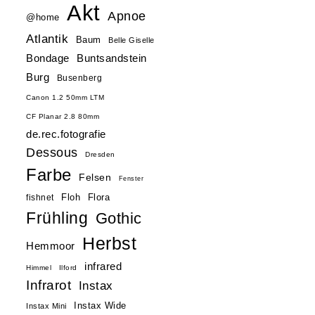
Akt
Apnoe
@home
Atlantik
Baum
Belle Giselle
Buntsandstein
Bondage
Burg
Busenberg
Canon 1.2 50mm LTM
CF Planar 2.8 80mm
de.rec.fotografie
Dessous
Dresden
Farbe
Felsen
Fenster
Floh
Flora
fishnet
Frühling
Gothic
Herbst
Hemmoor
infrared
Himmel
Ilford
Infrarot
Instax
Instax Wide
Instax Mini