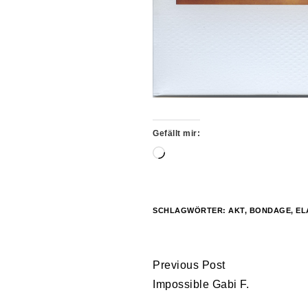
Gefällt mir:
Wird
geladen …
SCHLAGWÖRTER:
AKT
,
BONDAGE
,
EL
Continue
Previous Post
Reading
Impossible Gabi F.