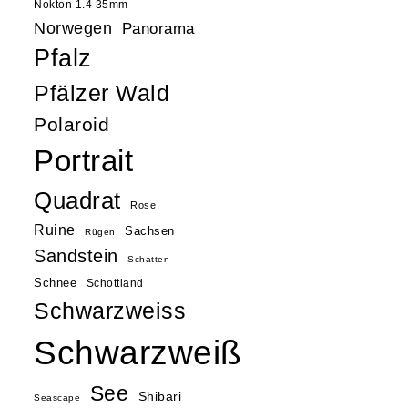
Nokton 1.4 35mm
Norwegen
Panorama
Pfalz
Pfälzer Wald
Polaroid
Portrait
Quadrat
Rose
Ruine
Sachsen
Rügen
Sandstein
Schatten
Schnee
Schottland
Schwarzweiss
Schwarzweiß
See
Shibari
Seascape