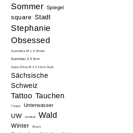
Sommer
Spiegel
Stadt
square
Stephanie
Obsessed
Summilux-M 1.4 50mm
Summitar 2.0 5cm
Super-Elmar-M 3.4 21mm Asph.
Sächsische
Schweiz
Tattoo
Tauchen
Unterwasser
Treppe
Wald
UW
vertikal
Winter
Wrack