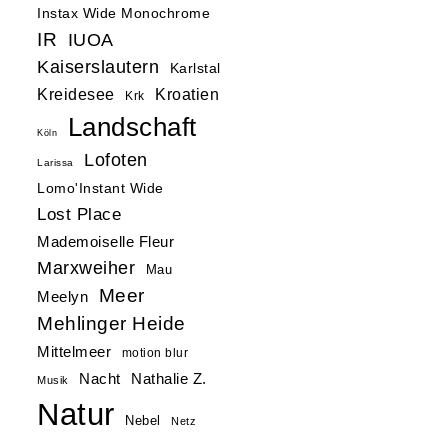
Instax Wide Monochrome
IR
IUOA
Kaiserslautern
Karlstal
Kreidesee
Kroatien
Krk
Landschaft
Köln
Lofoten
Larissa
Lomo'Instant Wide
Lost Place
Mademoiselle Fleur
Marxweiher
Mau
Meer
Meelyn
Mehlinger Heide
Mittelmeer
motion blur
Nacht
Nathalie Z.
Musik
Natur
Nebel
Netz