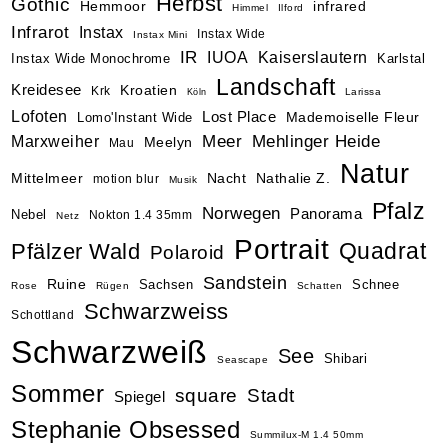
Herbst
Gothic
Hemmoor
infrared
Himmel
Ilford
Infrarot
Instax
Instax Wide
Instax Mini
IR
IUOA
Kaiserslautern
Instax Wide Monochrome
Karlstal
Landschaft
Kreidesee
Kroatien
Krk
Larissa
Köln
Lofoten
Lost Place
Mademoiselle Fleur
Lomo'Instant Wide
Marxweiher
Meer
Mehlinger Heide
Meelyn
Mau
Natur
Nacht
Mittelmeer
Nathalie Z.
motion blur
Musik
Pfalz
Norwegen
Panorama
Nebel
Nokton 1.4 35mm
Netz
Portrait
Pfälzer Wald
Quadrat
Polaroid
Sandstein
Ruine
Sachsen
Schnee
Rose
Rügen
Schatten
Schwarzweiss
Schottland
Schwarzweiß
See
Shibari
Seascape
Sommer
square
Stadt
Spiegel
Stephanie Obsessed
Summilux-M 1.4 50mm