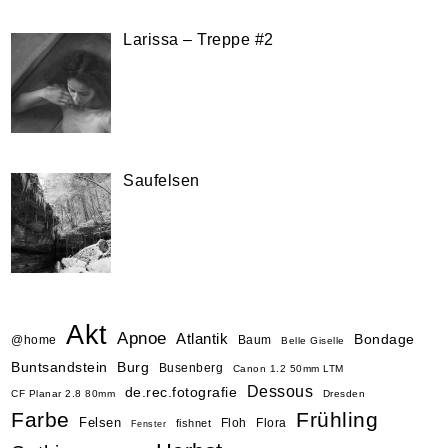
Larissa – Treppe #2
Saufelsen
Akt
Apnoe
Atlantik
Bondage
@home
Baum
Belle Giselle
Buntsandstein
Burg
Busenberg
Canon 1.2 50mm LTM
Dessous
de.rec.fotografie
CF Planar 2.8 80mm
Dresden
Farbe
Frühling
Felsen
Floh
Flora
fishnet
Fenster