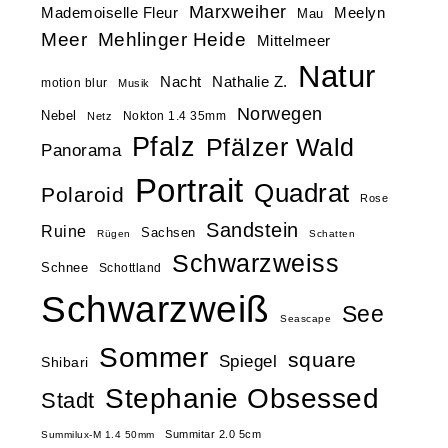
Marxweiher
Mademoiselle Fleur
Meelyn
Mau
Meer
Mehlinger Heide
Mittelmeer
Natur
Nacht
Nathalie Z.
motion blur
Musik
Norwegen
Nebel
Nokton 1.4 35mm
Netz
Pfalz
Pfälzer Wald
Panorama
Portrait
Quadrat
Polaroid
Rose
Sandstein
Ruine
Sachsen
Rügen
Schatten
Schwarzweiss
Schnee
Schottland
Schwarzweiß
See
Seascape
Sommer
square
Spiegel
Shibari
Stephanie Obsessed
Stadt
Summitar 2.0 5cm
Summilux-M 1.4 50mm