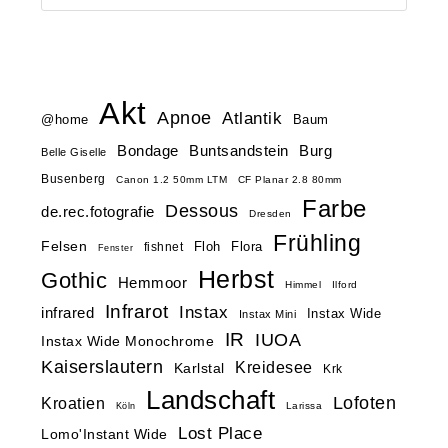
Akt
Apnoe
Atlantik
@home
Baum
Buntsandstein
Bondage
Burg
Belle Giselle
Busenberg
Canon 1.2 50mm LTM
CF Planar 2.8 80mm
Farbe
Dessous
de.rec.fotografie
Dresden
Frühling
Felsen
Floh
Flora
fishnet
Fenster
Herbst
Gothic
Hemmoor
Himmel
Ilford
Infrarot
Instax
infrared
Instax Wide
Instax Mini
IR
IUOA
Instax Wide Monochrome
Kaiserslautern
Kreidesee
Karlstal
Krk
Landschaft
Lofoten
Kroatien
Larissa
Köln
Lost Place
Lomo'Instant Wide