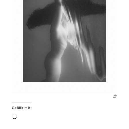
Gefällt mir:
Wird
geladen …