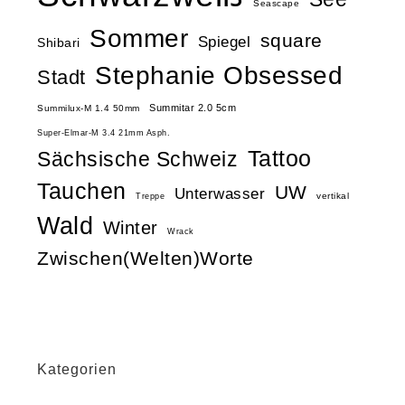
Seascape
Sommer
square
Spiegel
Shibari
Stephanie Obsessed
Stadt
Summitar 2.0 5cm
Summilux-M 1.4 50mm
Super-Elmar-M 3.4 21mm Asph.
Tattoo
Sächsische Schweiz
Tauchen
UW
Unterwasser
vertikal
Treppe
Wald
Winter
Wrack
Zwischen(Welten)Worte
Kategorien