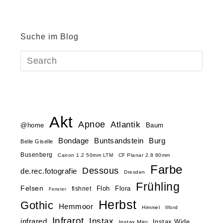
Suche im Blog
Akt
Apnoe
Atlantik
@home
Baum
Buntsandstein
Bondage
Burg
Belle Giselle
Busenberg
Canon 1.2 50mm LTM
CF Planar 2.8 80mm
Farbe
Dessous
de.rec.fotografie
Dresden
Frühling
Felsen
Floh
Flora
fishnet
Fenster
Herbst
Gothic
Hemmoor
Himmel
Ilford
Infrarot
Instax
infrared
Instax Wide
Instax Mini