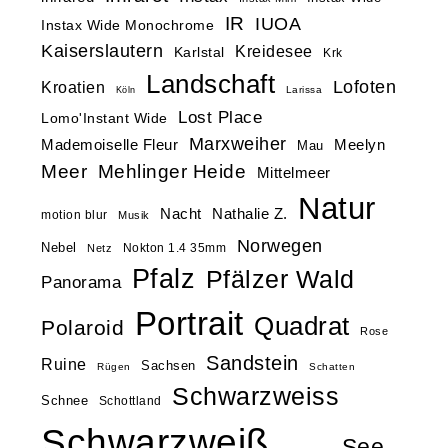
IR
IUOA
Instax Wide Monochrome
Kaiserslautern
Kreidesee
Karlstal
Krk
Landschaft
Lofoten
Kroatien
Larissa
Köln
Lost Place
Lomo'Instant Wide
Marxweiher
Mademoiselle Fleur
Meelyn
Mau
Meer
Mehlinger Heide
Mittelmeer
Natur
Nacht
Nathalie Z.
motion blur
Musik
Norwegen
Nebel
Nokton 1.4 35mm
Netz
Pfalz
Pfälzer Wald
Panorama
Portrait
Quadrat
Polaroid
Rose
Sandstein
Ruine
Sachsen
Rügen
Schatten
Schwarzweiss
Schnee
Schottland
Schwarzweiß
See