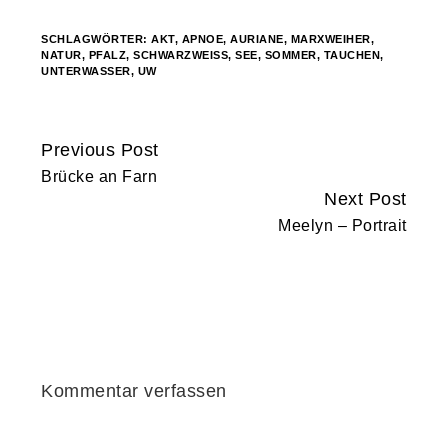
SCHLAGWÖRTER:
AKT
,
APNOE
,
AURIANE
,
MARXWEIHER
,
NATUR
,
PFALZ
,
SCHWARZWEISS
,
SEE
,
SOMMER
,
TAUCHEN
,
UNTERWASSER
,
UW
Previous Post
Continue
Brücke an Farn
Reading
Next Post
Meelyn – Portrait
Kommentar verfassen