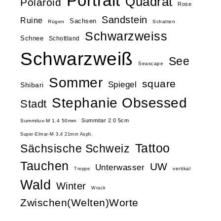
Portrait
Quadrat
Polaroid
Rose
Sandstein
Ruine
Sachsen
Rügen
Schatten
Schwarzweiss
Schnee
Schottland
Schwarzweiß
See
Seascape
Sommer
square
Spiegel
Shibari
Stephanie Obsessed
Stadt
Summitar 2.0 5cm
Summilux-M 1.4 50mm
Super-Elmar-M 3.4 21mm Asph.
Tattoo
Sächsische Schweiz
Tauchen
UW
Unterwasser
vertikal
Treppe
Wald
Winter
Wrack
Zwischen(Welten)Worte