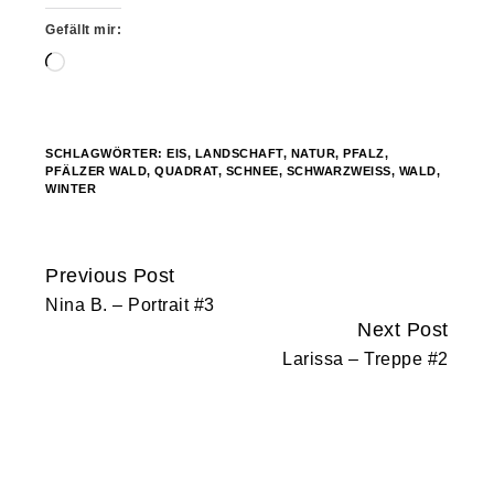
Gefällt mir:
Wird
geladen …
SCHLAGWÖRTER:
EIS
,
LANDSCHAFT
,
NATUR
,
PFALZ
,
PFÄLZER WALD
,
QUADRAT
,
SCHNEE
,
SCHWARZWEISS
,
WALD
,
WINTER
Previous Post
Continue
Nina B. – Portrait #3
Reading
Next Post
Larissa – Treppe #2