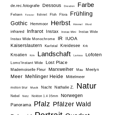
Farbe
Dessous
de.rec.fotografie
Dresden
Frühling
Felsen
Floh
Flora
fishnet
Fenster
Herbst
Gothic
Hemmoor
Himmel
Ilford
Infrarot
Instax
infrared
Instax Wide
Instax Mini
IR
IUOA
Instax Wide Monochrome
Kaiserslautern
Kreidesee
Karlstal
Krk
Landschaft
Lofoten
Kroatien
Larissa
Köln
Lost Place
Lomo'Instant Wide
Marxweiher
Mademoiselle Fleur
Meelyn
Mau
Meer
Mehlinger Heide
Mittelmeer
Natur
Nacht
Nathalie Z.
motion blur
Musik
Norwegen
Nebel
Nokton 1.4 35mm
Netz
Pfalz
Pfälzer Wald
Panorama