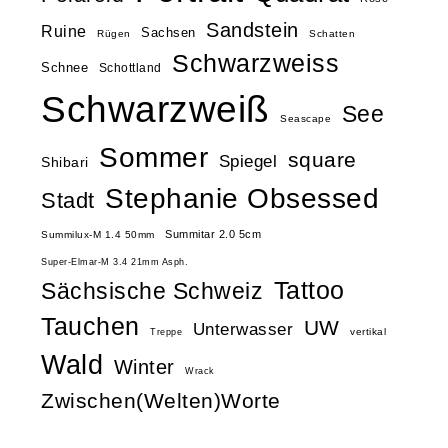
Sandstein
Ruine
Sachsen
Rügen
Schatten
Schwarzweiss
Schnee
Schottland
Schwarzweiß
See
Seascape
Sommer
square
Spiegel
Shibari
Stephanie Obsessed
Stadt
Summitar 2.0 5cm
Summilux-M 1.4 50mm
Super-Elmar-M 3.4 21mm Asph.
Tattoo
Sächsische Schweiz
Tauchen
UW
Unterwasser
vertikal
Treppe
Wald
Winter
Wrack
Zwischen(Welten)Worte