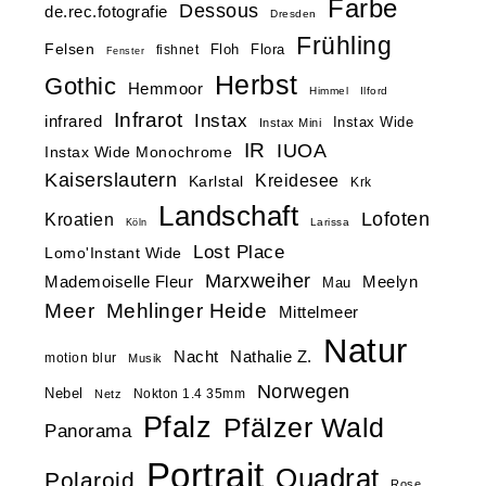
Farbe
Dessous
de.rec.fotografie
Dresden
Frühling
Felsen
Floh
Flora
fishnet
Fenster
Herbst
Gothic
Hemmoor
Himmel
Ilford
Infrarot
Instax
infrared
Instax Wide
Instax Mini
IR
IUOA
Instax Wide Monochrome
Kaiserslautern
Kreidesee
Karlstal
Krk
Landschaft
Lofoten
Kroatien
Larissa
Köln
Lost Place
Lomo'Instant Wide
Marxweiher
Mademoiselle Fleur
Meelyn
Mau
Meer
Mehlinger Heide
Mittelmeer
Natur
Nacht
Nathalie Z.
motion blur
Musik
Norwegen
Nebel
Nokton 1.4 35mm
Netz
Pfalz
Pfälzer Wald
Panorama
Portrait
Quadrat
Polaroid
Rose