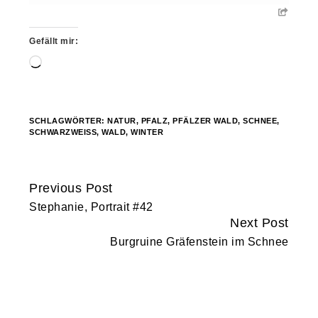
Gefällt mir:
Wird
geladen …
SCHLAGWÖRTER:
NATUR
,
PFALZ
,
PFÄLZER WALD
,
SCHNEE
,
SCHWARZWEISS
,
WALD
,
WINTER
Previous Post
Continue
Stephanie, Portrait #42
Reading
Next Post
Burgruine Gräfenstein im Schnee