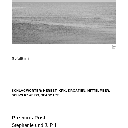
Gefällt mir:
SCHLAGWÖRTER:
HERBST
,
KRK
,
KROATIEN
,
MITTELMEER
,
SCHWARZWEISS
,
SEASCAPE
Previous Post
Continue
Stephanie und J. P. II
Reading