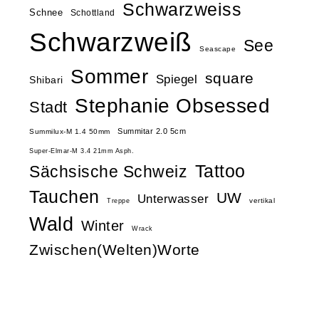
Schwarzweiss
Schnee
Schottland
Schwarzweiß
See
Seascape
Sommer
square
Spiegel
Shibari
Stephanie Obsessed
Stadt
Summitar 2.0 5cm
Summilux-M 1.4 50mm
Super-Elmar-M 3.4 21mm Asph.
Tattoo
Sächsische Schweiz
Tauchen
UW
Unterwasser
vertikal
Treppe
Wald
Winter
Wrack
Zwischen(Welten)Worte