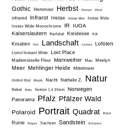
Herbst
Gothic
Hemmoor
Himmel
Ilford
Infrarot
Instax
infrared
Instax Wide
Instax Mini
IR
IUOA
Instax Wide Monochrome
Kaiserslautern
Kreidesee
Karlstal
Krk
Landschaft
Lofoten
Kroatien
Larissa
Köln
Lost Place
Lomo'Instant Wide
Marxweiher
Mademoiselle Fleur
Meelyn
Mau
Meer
Mehlinger Heide
Mittelmeer
Natur
Nacht
Nathalie Z.
motion blur
Musik
Norwegen
Nebel
Nokton 1.4 35mm
Netz
Pfalz
Pfälzer Wald
Panorama
Portrait
Quadrat
Polaroid
Rose
Sandstein
Ruine
Sachsen
Rügen
Schatten