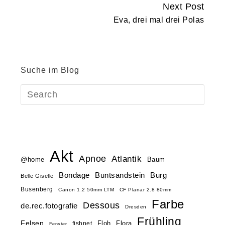
Next Post
Eva, drei mal drei Polas
Suche im Blog
Akt
Apnoe
Atlantik
@home
Baum
Buntsandstein
Bondage
Burg
Belle Giselle
Busenberg
Canon 1.2 50mm LTM
CF Planar 2.8 80mm
Farbe
Dessous
de.rec.fotografie
Dresden
Frühling
Felsen
Floh
Flora
fishnet
Fenster