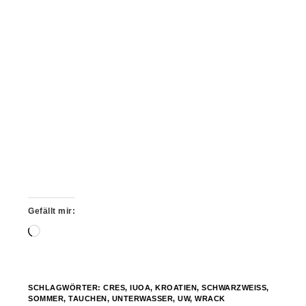
Gefällt mir:
Wird
geladen …
SCHLAGWÖRTER:
CRES
,
IUOA
,
KROATIEN
,
SCHWARZWEISS
,
SOMMER
,
TAUCHEN
,
UNTERWASSER
,
UW
,
WRACK