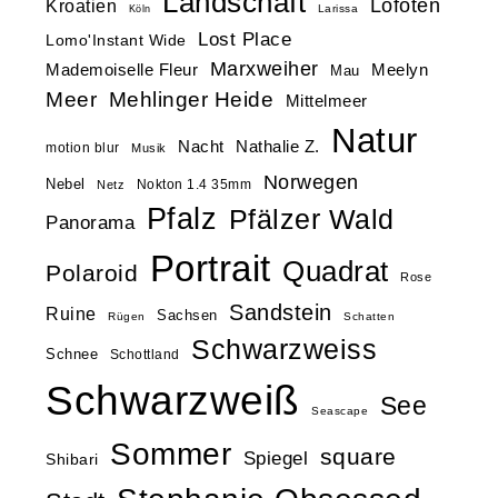
Landschaft
Lofoten
Kroatien
Larissa
Köln
Lost Place
Lomo'Instant Wide
Marxweiher
Mademoiselle Fleur
Meelyn
Mau
Meer
Mehlinger Heide
Mittelmeer
Natur
Nacht
Nathalie Z.
motion blur
Musik
Norwegen
Nebel
Nokton 1.4 35mm
Netz
Pfalz
Pfälzer Wald
Panorama
Portrait
Quadrat
Polaroid
Rose
Sandstein
Ruine
Sachsen
Rügen
Schatten
Schwarzweiss
Schnee
Schottland
Schwarzweiß
See
Seascape
Sommer
square
Spiegel
Shibari