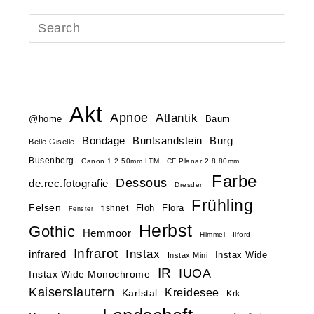
Akt
Apnoe
Atlantik
@home
Baum
Buntsandstein
Bondage
Burg
Belle Giselle
Busenberg
Canon 1.2 50mm LTM
CF Planar 2.8 80mm
Farbe
Dessous
de.rec.fotografie
Dresden
Frühling
Felsen
Floh
Flora
fishnet
Fenster
Herbst
Gothic
Hemmoor
Himmel
Ilford
Infrarot
Instax
infrared
Instax Wide
Instax Mini
IR
IUOA
Instax Wide Monochrome
Kaiserslautern
Kreidesee
Karlstal
Krk