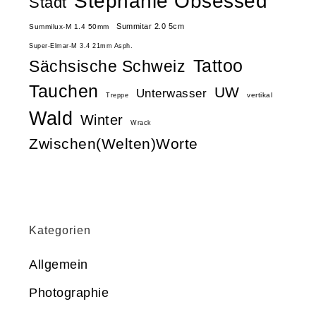
Stephanie Obsessed
Stadt
Summitar 2.0 5cm
Summilux-M 1.4 50mm
Super-Elmar-M 3.4 21mm Asph.
Tattoo
Sächsische Schweiz
Tauchen
UW
Unterwasser
vertikal
Treppe
Wald
Winter
Wrack
Zwischen(Welten)Worte
Kategorien
Allgemein
Photographie