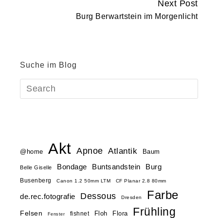
Next Post
Burg Berwartstein im Morgenlicht
Suche im Blog
Akt
Apnoe
Atlantik
@home
Baum
Buntsandstein
Bondage
Burg
Belle Giselle
Busenberg
Canon 1.2 50mm LTM
CF Planar 2.8 80mm
Farbe
Dessous
de.rec.fotografie
Dresden
Frühling
Felsen
Floh
Flora
fishnet
Fenster