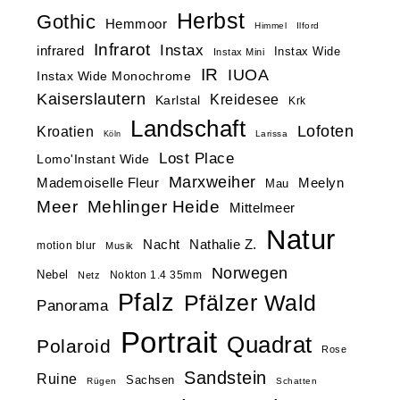
Herbst
Gothic
Hemmoor
Himmel
Ilford
Infrarot
Instax
infrared
Instax Wide
Instax Mini
IR
IUOA
Instax Wide Monochrome
Kaiserslautern
Kreidesee
Karlstal
Krk
Landschaft
Lofoten
Kroatien
Larissa
Köln
Lost Place
Lomo'Instant Wide
Marxweiher
Mademoiselle Fleur
Meelyn
Mau
Meer
Mehlinger Heide
Mittelmeer
Natur
Nacht
Nathalie Z.
motion blur
Musik
Norwegen
Nebel
Nokton 1.4 35mm
Netz
Pfalz
Pfälzer Wald
Panorama
Portrait
Quadrat
Polaroid
Rose
Sandstein
Ruine
Sachsen
Rügen
Schatten