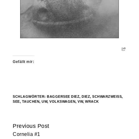
Gefällt mir:
SCHLAGWÖRTER:
BAGGERSEE DIEZ
,
DIEZ
,
SCHWARZWEISS
,
SEE
,
TAUCHEN
,
UW
,
VOLKSWAGEN
,
VW
,
WRACK
Previous Post
Continue
Cornelia #1
Reading