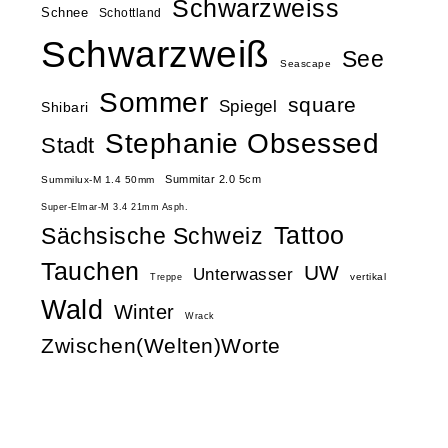
Schwarzweiss
Schnee
Schottland
Schwarzweiß
See
Seascape
Sommer
square
Spiegel
Shibari
Stephanie Obsessed
Stadt
Summitar 2.0 5cm
Summilux-M 1.4 50mm
Super-Elmar-M 3.4 21mm Asph.
Tattoo
Sächsische Schweiz
Tauchen
UW
Unterwasser
vertikal
Treppe
Wald
Winter
Wrack
Zwischen(Welten)Worte