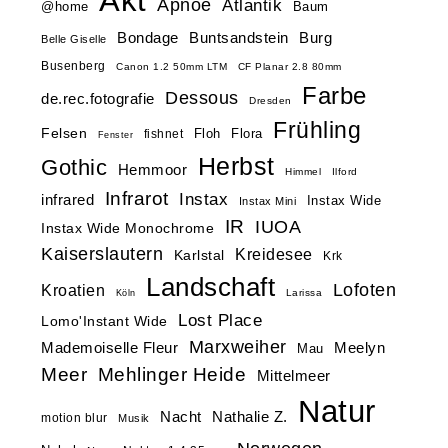
Akt
Apnoe
Atlantik
@home
Baum
Buntsandstein
Bondage
Burg
Belle Giselle
Busenberg
Canon 1.2 50mm LTM
CF Planar 2.8 80mm
Farbe
Dessous
de.rec.fotografie
Dresden
Frühling
Felsen
Floh
Flora
fishnet
Fenster
Herbst
Gothic
Hemmoor
Himmel
Ilford
Infrarot
Instax
infrared
Instax Wide
Instax Mini
IR
IUOA
Instax Wide Monochrome
Kaiserslautern
Kreidesee
Karlstal
Krk
Landschaft
Lofoten
Kroatien
Larissa
Köln
Lost Place
Lomo'Instant Wide
Marxweiher
Mademoiselle Fleur
Meelyn
Mau
Meer
Mehlinger Heide
Mittelmeer
Natur
Nacht
Nathalie Z.
motion blur
Musik