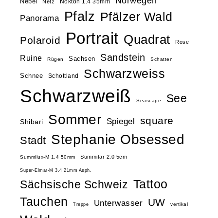
Norwegen
Nebel
Nokton 1.4 35mm
Netz
Pfalz
Pfälzer Wald
Panorama
Portrait
Quadrat
Polaroid
Rose
Sandstein
Ruine
Sachsen
Rügen
Schatten
Schwarzweiss
Schnee
Schottland
Schwarzweiß
See
Seascape
Sommer
square
Spiegel
Shibari
Stephanie Obsessed
Stadt
Summitar 2.0 5cm
Summilux-M 1.4 50mm
Super-Elmar-M 3.4 21mm Asph.
Tattoo
Sächsische Schweiz
Tauchen
UW
Unterwasser
vertikal
Treppe