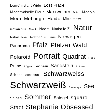
Lost Place
Lomo'Instant Wide
Marxweiher
Mademoiselle Fleur
Meelyn
Mau
Meer
Mehlinger Heide
Mittelmeer
Natur
Nacht
Nathalie Z.
motion blur
Musik
Norwegen
Nebel
Nokton 1.4 35mm
Netz
Pfalz
Pfälzer Wald
Panorama
Portrait
Quadrat
Polaroid
Rose
Sandstein
Ruine
Sachsen
Rügen
Schatten
Schwarzweiss
Schnee
Schottland
Schwarzweiß
See
Seascape
Sommer
square
Spiegel
Shibari
Stephanie Obsessed
Stadt