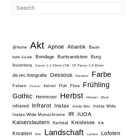
Akt
Apnoe
Atlantik
@home
Baum
Buntsandstein
Bondage
Burg
Belle Giselle
Busenberg
Canon 1.2 50mm LTM
CF Planar 2.8 80mm
Farbe
Dessous
de.rec.fotografie
Dresden
Frühling
Felsen
Floh
Flora
fishnet
Fenster
Herbst
Gothic
Hemmoor
Himmel
Ilford
Infrarot
Instax
infrared
Instax Wide
Instax Mini
IR
IUOA
Instax Wide Monochrome
Kaiserslautern
Kreidesee
Karlstal
Krk
Landschaft
Lofoten
Kroatien
Larissa
Köln