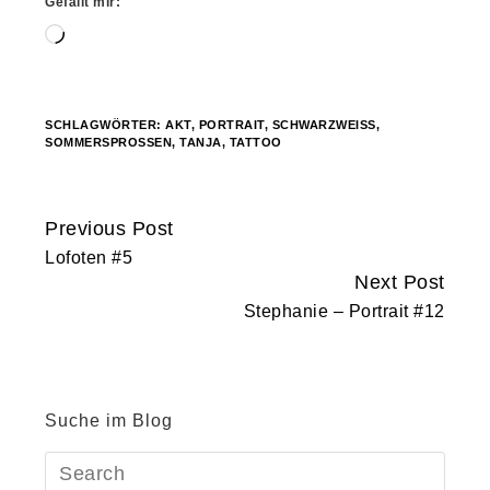
Gefällt mir:
Wird
geladen …
SCHLAGWÖRTER:
AKT
,
PORTRAIT
,
SCHWARZWEISS
,
SOMMERSPROSSEN
,
TANJA
,
TATTOO
Previous Post
Continue
Lofoten #5
Reading
Next Post
Stephanie – Portrait #12
Suche im Blog