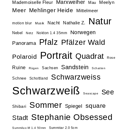
Marxweiher
Mademoiselle Fleur
Meelyn
Mau
Meer
Mehlinger Heide
Mittelmeer
Natur
Nacht
Nathalie Z.
motion blur
Musik
Norwegen
Nebel
Nokton 1.4 35mm
Netz
Pfalz
Pfälzer Wald
Panorama
Portrait
Quadrat
Polaroid
Rose
Sandstein
Ruine
Sachsen
Rügen
Schatten
Schwarzweiss
Schnee
Schottland
Schwarzweiß
See
Seascape
Sommer
square
Spiegel
Shibari
Stephanie Obsessed
Stadt
Summitar 2.0 5cm
Summilux-M 1.4 50mm