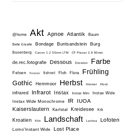
Akt
Apnoe
Atlantik
@home
Baum
Buntsandstein
Bondage
Burg
Belle Giselle
Busenberg
Canon 1.2 50mm LTM
CF Planar 2.8 80mm
Farbe
Dessous
de.rec.fotografie
Dresden
Frühling
Felsen
Floh
Flora
fishnet
Fenster
Herbst
Gothic
Hemmoor
Himmel
Ilford
Infrarot
Instax
infrared
Instax Wide
Instax Mini
IR
IUOA
Instax Wide Monochrome
Kaiserslautern
Kreidesee
Karlstal
Krk
Landschaft
Lofoten
Kroatien
Larissa
Köln
Lost Place
Lomo'Instant Wide