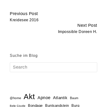
Previous Post
Continue
Kreidesee 2016
Reading
Next Post
Impossible Doreen H.
Suche im Blog
Akt
Apnoe
Atlantik
@home
Baum
Buntsandstein
Bondage
Burg
Belle Giselle