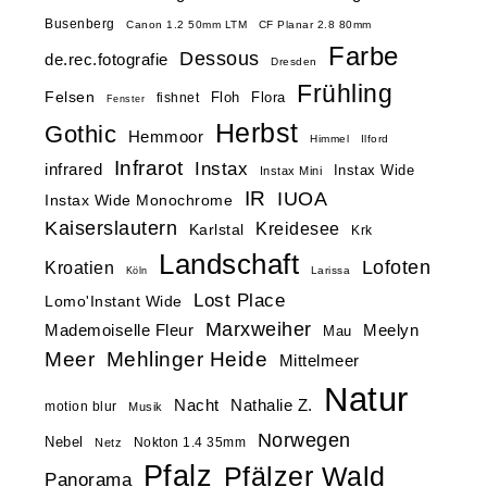
Busenberg
Canon 1.2 50mm LTM
CF Planar 2.8 80mm
Farbe
Dessous
de.rec.fotografie
Dresden
Frühling
Felsen
Floh
Flora
fishnet
Fenster
Herbst
Gothic
Hemmoor
Himmel
Ilford
Infrarot
Instax
infrared
Instax Wide
Instax Mini
IR
IUOA
Instax Wide Monochrome
Kaiserslautern
Kreidesee
Karlstal
Krk
Landschaft
Lofoten
Kroatien
Larissa
Köln
Lost Place
Lomo'Instant Wide
Marxweiher
Mademoiselle Fleur
Meelyn
Mau
Meer
Mehlinger Heide
Mittelmeer
Natur
Nacht
Nathalie Z.
motion blur
Musik
Norwegen
Nebel
Nokton 1.4 35mm
Netz
Pfalz
Pfälzer Wald
Panorama