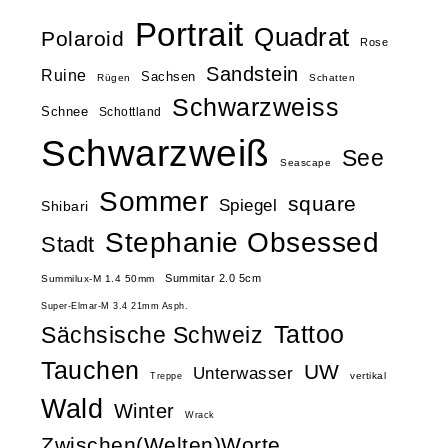
Portrait
Quadrat
Polaroid
Rose
Sandstein
Ruine
Sachsen
Rügen
Schatten
Schwarzweiss
Schnee
Schottland
Schwarzweiß
See
Seascape
Sommer
square
Spiegel
Shibari
Stephanie Obsessed
Stadt
Summitar 2.0 5cm
Summilux-M 1.4 50mm
Super-Elmar-M 3.4 21mm Asph.
Tattoo
Sächsische Schweiz
Tauchen
UW
Unterwasser
vertikal
Treppe
Wald
Winter
Wrack
Zwischen(Welten)Worte