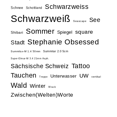
Schwarzweiss
Schnee
Schottland
Schwarzweiß
See
Seascape
Sommer
square
Spiegel
Shibari
Stephanie Obsessed
Stadt
Summitar 2.0 5cm
Summilux-M 1.4 50mm
Super-Elmar-M 3.4 21mm Asph.
Tattoo
Sächsische Schweiz
Tauchen
UW
Unterwasser
vertikal
Treppe
Wald
Winter
Wrack
Zwischen(Welten)Worte