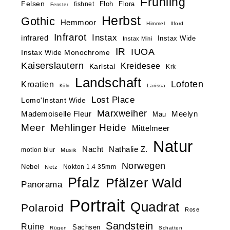
Frühling
Felsen
Floh
Flora
fishnet
Fenster
Herbst
Gothic
Hemmoor
Himmel
Ilford
Infrarot
Instax
infrared
Instax Wide
Instax Mini
IR
IUOA
Instax Wide Monochrome
Kaiserslautern
Kreidesee
Karlstal
Krk
Landschaft
Lofoten
Kroatien
Larissa
Köln
Lost Place
Lomo'Instant Wide
Marxweiher
Mademoiselle Fleur
Meelyn
Mau
Meer
Mehlinger Heide
Mittelmeer
Natur
Nacht
Nathalie Z.
motion blur
Musik
Norwegen
Nebel
Nokton 1.4 35mm
Netz
Pfalz
Pfälzer Wald
Panorama
Portrait
Quadrat
Polaroid
Rose
Sandstein
Ruine
Sachsen
Rügen
Schatten