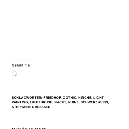
Gefällt mir:
Wird
geladen …
SCHLAGWÖRTER:
FRIEDHOF
,
GOTHIC
,
KIRCHE
,
LIGHT
PAINTING
,
LIGHTBRUSH
,
NACHT
,
RUINE
,
SCHWARZWEISS
,
STEPHANIE OBSESSED