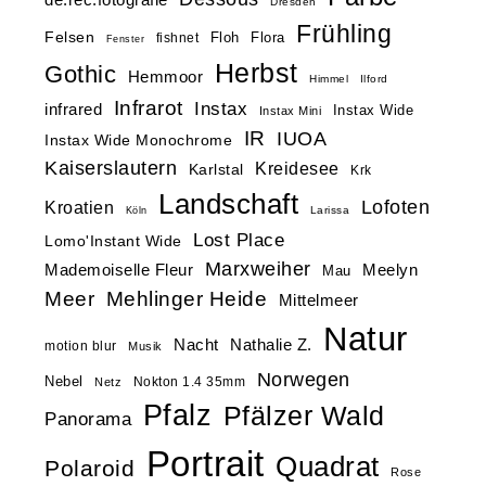
Dresden
Frühling
Felsen
Floh
Flora
fishnet
Fenster
Herbst
Gothic
Hemmoor
Himmel
Ilford
Infrarot
Instax
infrared
Instax Wide
Instax Mini
IR
IUOA
Instax Wide Monochrome
Kaiserslautern
Kreidesee
Karlstal
Krk
Landschaft
Lofoten
Kroatien
Larissa
Köln
Lost Place
Lomo'Instant Wide
Marxweiher
Mademoiselle Fleur
Meelyn
Mau
Meer
Mehlinger Heide
Mittelmeer
Natur
Nacht
Nathalie Z.
motion blur
Musik
Norwegen
Nebel
Nokton 1.4 35mm
Netz
Pfalz
Pfälzer Wald
Panorama
Portrait
Quadrat
Polaroid
Rose