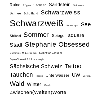
Sandstein
Ruine
Sachsen
Rügen
Schatten
Schwarzweiss
Schnee
Schottland
Schwarzweiß
See
Seascape
Sommer
square
Spiegel
Shibari
Stephanie Obsessed
Stadt
Summitar 2.0 5cm
Summilux-M 1.4 50mm
Super-Elmar-M 3.4 21mm Asph.
Tattoo
Sächsische Schweiz
Tauchen
UW
Unterwasser
vertikal
Treppe
Wald
Winter
Wrack
Zwischen(Welten)Worte