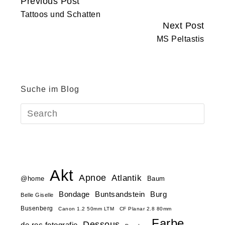
Previous Post
Continue
Tattoos und Schatten
Reading
Next Post
MS Peltastis
Suche im Blog
Akt
Apnoe
Atlantik
@home
Baum
Buntsandstein
Bondage
Burg
Belle Giselle
Busenberg
Canon 1.2 50mm LTM
CF Planar 2.8 80mm
Farbe
Dessous
de.rec.fotografie