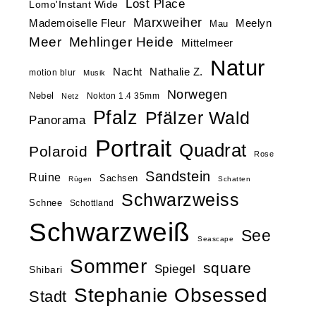
Lost Place
Lomo'Instant Wide
Marxweiher
Mademoiselle Fleur
Meelyn
Mau
Meer
Mehlinger Heide
Mittelmeer
Natur
Nacht
Nathalie Z.
motion blur
Musik
Norwegen
Nebel
Nokton 1.4 35mm
Netz
Pfalz
Pfälzer Wald
Panorama
Portrait
Quadrat
Polaroid
Rose
Sandstein
Ruine
Sachsen
Rügen
Schatten
Schwarzweiss
Schnee
Schottland
Schwarzweiß
See
Seascape
Sommer
square
Spiegel
Shibari
Stephanie Obsessed
Stadt