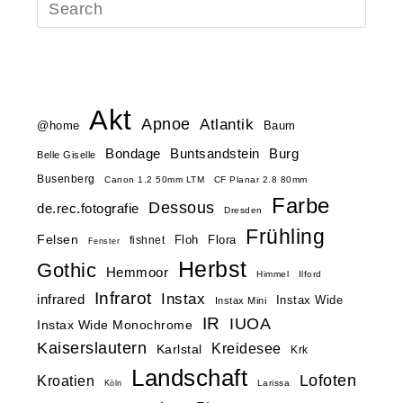
Akt
Apnoe
Atlantik
@home
Baum
Buntsandstein
Bondage
Burg
Belle Giselle
Busenberg
Canon 1.2 50mm LTM
CF Planar 2.8 80mm
Farbe
Dessous
de.rec.fotografie
Dresden
Frühling
Felsen
Floh
Flora
fishnet
Fenster
Herbst
Gothic
Hemmoor
Himmel
Ilford
Infrarot
Instax
infrared
Instax Wide
Instax Mini
IR
IUOA
Instax Wide Monochrome
Kaiserslautern
Kreidesee
Karlstal
Krk
Landschaft
Lofoten
Kroatien
Larissa
Köln