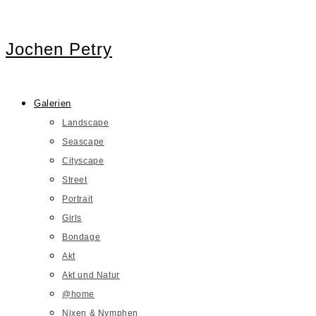
Jochen Petry
Galerien
Landscape
Seascape
Cityscape
Street
Portrait
Girls
Bondage
Akt
Akt und Natur
@home
Nixen & Nymphen