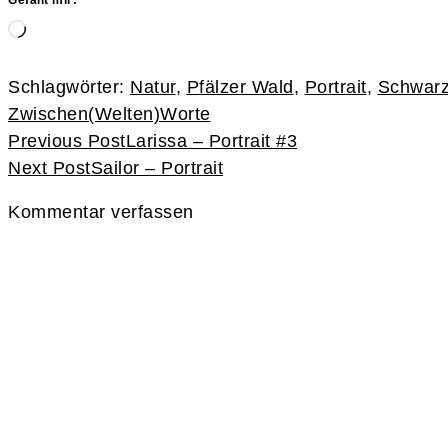
Wird
geladen …
Schlagwörter:
Natur
,
Pfälzer Wald
,
Portrait
,
Schwar
Zwischen(Welten)Worte
Continue
Previous Post
Larissa – Portrait #3
Reading
Next Post
Sailor – Portrait
Kommentar verfassen