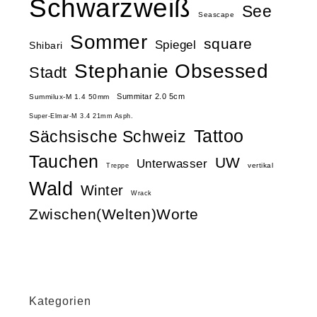
Schwarzweiß
See
Seascape
Sommer
square
Spiegel
Shibari
Stephanie Obsessed
Stadt
Summitar 2.0 5cm
Summilux-M 1.4 50mm
Super-Elmar-M 3.4 21mm Asph.
Tattoo
Sächsische Schweiz
Tauchen
UW
Unterwasser
vertikal
Treppe
Wald
Winter
Wrack
Zwischen(Welten)Worte
Kategorien