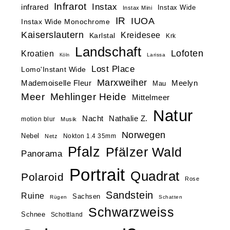
Infrarot
Instax
infrared
Instax Wide
Instax Mini
IR
IUOA
Instax Wide Monochrome
Kaiserslautern
Kreidesee
Karlstal
Krk
Landschaft
Lofoten
Kroatien
Larissa
Köln
Lost Place
Lomo'Instant Wide
Marxweiher
Mademoiselle Fleur
Meelyn
Mau
Meer
Mehlinger Heide
Mittelmeer
Natur
Nacht
Nathalie Z.
motion blur
Musik
Norwegen
Nebel
Nokton 1.4 35mm
Netz
Pfalz
Pfälzer Wald
Panorama
Portrait
Quadrat
Polaroid
Rose
Sandstein
Ruine
Sachsen
Rügen
Schatten
Schwarzweiss
Schnee
Schottland