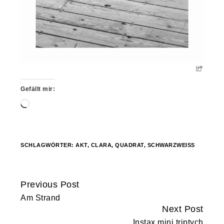
Gefällt mir:
Wird
geladen …
SCHLAGWÖRTER:
AKT
,
CLARA
,
QUADRAT
,
SCHWARZWEISS
Previous Post
Continue
Am Strand
Reading
Next Post
Instax mini triptych