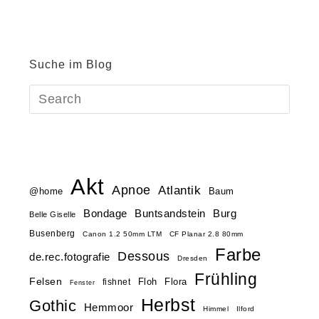
Suche im Blog
Akt
Apnoe
Atlantik
@home
Baum
Buntsandstein
Bondage
Burg
Belle Giselle
Busenberg
Canon 1.2 50mm LTM
CF Planar 2.8 80mm
Farbe
Dessous
de.rec.fotografie
Dresden
Frühling
Felsen
Floh
Flora
fishnet
Fenster
Herbst
Gothic
Hemmoor
Himmel
Ilford