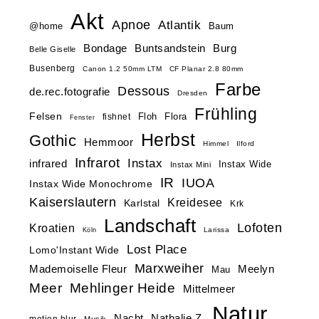
Akt
Apnoe
Atlantik
@home
Baum
Buntsandstein
Bondage
Burg
Belle Giselle
Busenberg
Canon 1.2 50mm LTM
CF Planar 2.8 80mm
Farbe
Dessous
de.rec.fotografie
Dresden
Frühling
Felsen
Floh
Flora
fishnet
Fenster
Herbst
Gothic
Hemmoor
Himmel
Ilford
Infrarot
Instax
infrared
Instax Wide
Instax Mini
IR
IUOA
Instax Wide Monochrome
Kaiserslautern
Kreidesee
Karlstal
Krk
Landschaft
Lofoten
Kroatien
Larissa
Köln
Lost Place
Lomo'Instant Wide
Marxweiher
Mademoiselle Fleur
Meelyn
Mau
Meer
Mehlinger Heide
Mittelmeer
Natur
Nacht
Nathalie Z.