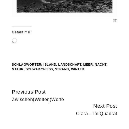
Gefällt mir:
Wird
geladen …
SCHLAGWÖRTER:
ISLAND
,
LANDSCHAFT
,
MEER
,
NACHT
,
NATUR
,
SCHWARZWEISS
,
STRAND
,
WINTER
Previous Post
Continue
Zwischen(Welten)Worte
Reading
Next Post
Clara – Im Quadrat