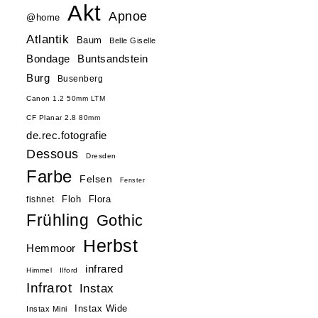
Akt
Apnoe
@home
Atlantik
Baum
Belle Giselle
Buntsandstein
Bondage
Burg
Busenberg
Canon 1.2 50mm LTM
CF Planar 2.8 80mm
de.rec.fotografie
Dessous
Dresden
Farbe
Felsen
Fenster
Floh
Flora
fishnet
Frühling
Gothic
Herbst
Hemmoor
infrared
Himmel
Ilford
Infrarot
Instax
Instax Wide
Instax Mini