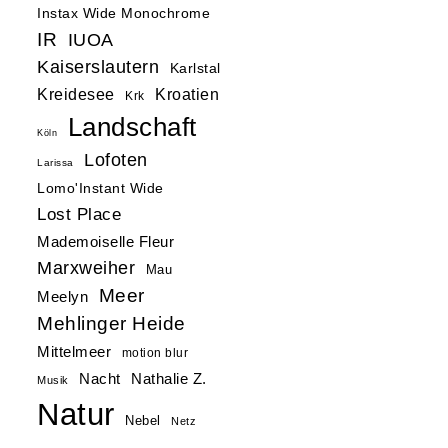
Instax Wide Monochrome
IR
IUOA
Kaiserslautern
Karlstal
Kreidesee
Kroatien
Krk
Landschaft
Köln
Lofoten
Larissa
Lomo'Instant Wide
Lost Place
Mademoiselle Fleur
Marxweiher
Mau
Meer
Meelyn
Mehlinger Heide
Mittelmeer
motion blur
Nacht
Nathalie Z.
Musik
Natur
Nebel
Netz