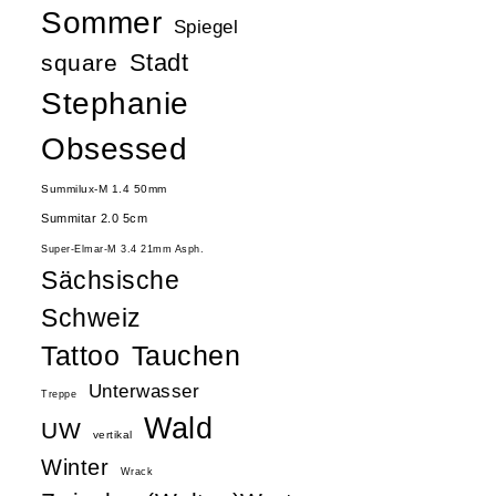
Sommer
Spiegel
Stadt
square
Stephanie
Obsessed
Summilux-M 1.4 50mm
Summitar 2.0 5cm
Super-Elmar-M 3.4 21mm Asph.
Sächsische
Schweiz
Tattoo
Tauchen
Unterwasser
Treppe
Wald
UW
vertikal
Winter
Wrack