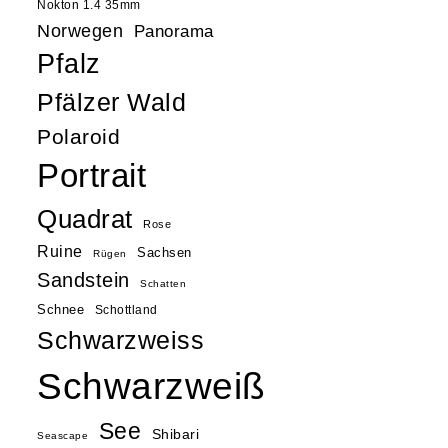
Nokton 1.4 35mm
Norwegen
Panorama
Pfalz
Pfälzer Wald
Polaroid
Portrait
Quadrat
Rose
Ruine
Sachsen
Rügen
Sandstein
Schatten
Schnee
Schottland
Schwarzweiss
Schwarzweiß
See
Shibari
Seascape