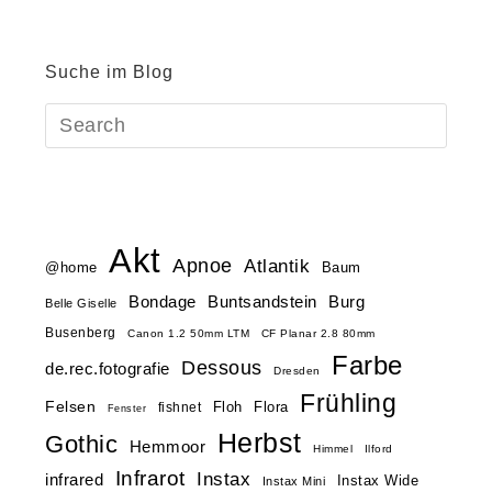
Suche im Blog
Akt
Apnoe
Atlantik
@home
Baum
Buntsandstein
Bondage
Burg
Belle Giselle
Busenberg
Canon 1.2 50mm LTM
CF Planar 2.8 80mm
Farbe
Dessous
de.rec.fotografie
Dresden
Frühling
Felsen
Floh
Flora
fishnet
Fenster
Herbst
Gothic
Hemmoor
Himmel
Ilford
Infrarot
Instax
infrared
Instax Wide
Instax Mini