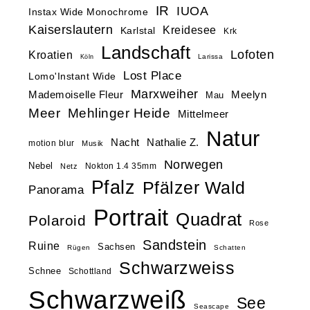
IR
IUOA
Instax Wide Monochrome
Kaiserslautern
Kreidesee
Karlstal
Krk
Landschaft
Lofoten
Kroatien
Larissa
Köln
Lost Place
Lomo'Instant Wide
Marxweiher
Mademoiselle Fleur
Meelyn
Mau
Meer
Mehlinger Heide
Mittelmeer
Natur
Nacht
Nathalie Z.
motion blur
Musik
Norwegen
Nebel
Nokton 1.4 35mm
Netz
Pfalz
Pfälzer Wald
Panorama
Portrait
Quadrat
Polaroid
Rose
Sandstein
Ruine
Sachsen
Rügen
Schatten
Schwarzweiss
Schnee
Schottland
Schwarzweiß
See
Seascape