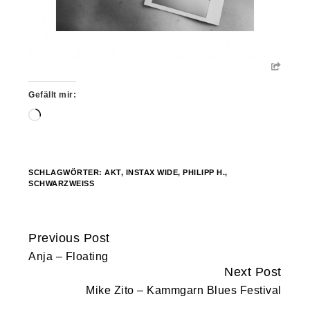
Gefällt mir:
Wird
geladen …
SCHLAGWÖRTER:
AKT
,
INSTAX WIDE
,
PHILIPP H.
,
SCHWARZWEISS
Previous Post
Continue
Anja – Floating
Reading
Next Post
Mike Zito – Kammgarn Blues Festival