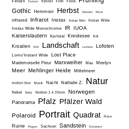
Felsen
Floh
Flora
fishnet
Fenster
Herbst
Gothic
Hemmoor
Himmel
Ilford
Infrarot
Instax
infrared
Instax Wide
Instax Mini
IR
IUOA
Instax Wide Monochrome
Kaiserslautern
Kreidesee
Karlstal
Krk
Landschaft
Lofoten
Kroatien
Larissa
Köln
Lost Place
Lomo'Instant Wide
Marxweiher
Mademoiselle Fleur
Meelyn
Mau
Meer
Mehlinger Heide
Mittelmeer
Natur
Nacht
Nathalie Z.
motion blur
Musik
Norwegen
Nebel
Nokton 1.4 35mm
Netz
Pfalz
Pfälzer Wald
Panorama
Portrait
Quadrat
Polaroid
Rose
Sandstein
Ruine
Sachsen
Rügen
Schatten