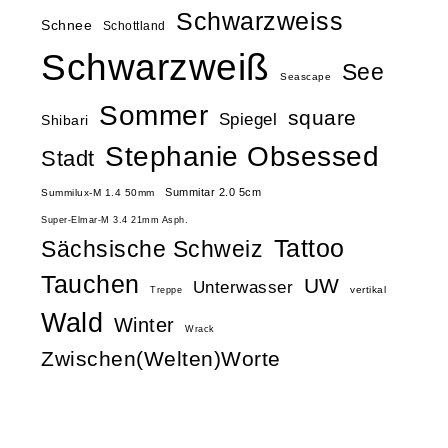
Schwarzweiss
Schnee
Schottland
Schwarzweiß
See
Seascape
Sommer
square
Spiegel
Shibari
Stephanie Obsessed
Stadt
Summitar 2.0 5cm
Summilux-M 1.4 50mm
Super-Elmar-M 3.4 21mm Asph.
Tattoo
Sächsische Schweiz
Tauchen
UW
Unterwasser
vertikal
Treppe
Wald
Winter
Wrack
Zwischen(Welten)Worte