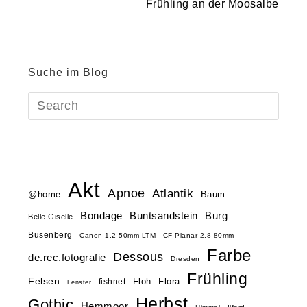
Frühling an der Moosalbe
Suche im Blog
Akt
Apnoe
Atlantik
@home
Baum
Buntsandstein
Bondage
Burg
Belle Giselle
Busenberg
Canon 1.2 50mm LTM
CF Planar 2.8 80mm
Farbe
Dessous
de.rec.fotografie
Dresden
Frühling
Felsen
Floh
Flora
fishnet
Fenster
Herbst
Gothic
Hemmoor