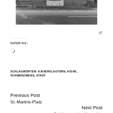
Gefällt mir:
Wird
geladen …
SCHLAGWÖRTER:
KAISERSLAUTERN
,
KIOSK
,
SCHWARZWEISS
,
STADT
Previous Post
Continue
St.-Martins-Platz
Reading
Next Post