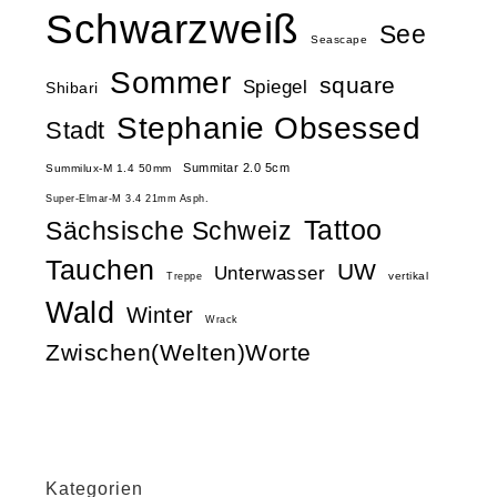
Schwarzweiß
See
Seascape
Sommer
square
Spiegel
Shibari
Stephanie Obsessed
Stadt
Summitar 2.0 5cm
Summilux-M 1.4 50mm
Super-Elmar-M 3.4 21mm Asph.
Tattoo
Sächsische Schweiz
Tauchen
UW
Unterwasser
vertikal
Treppe
Wald
Winter
Wrack
Zwischen(Welten)Worte
Kategorien