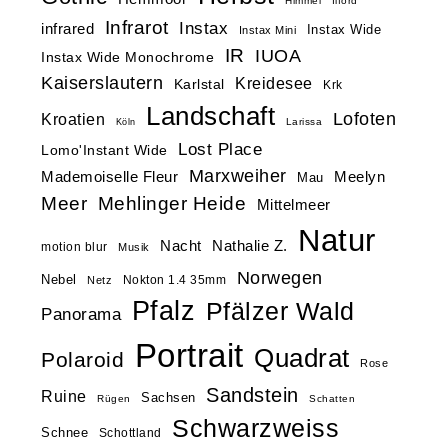
Himmel
Ilford
Infrarot
Instax
infrared
Instax Wide
Instax Mini
IR
IUOA
Instax Wide Monochrome
Kaiserslautern
Kreidesee
Karlstal
Krk
Landschaft
Lofoten
Kroatien
Larissa
Köln
Lost Place
Lomo'Instant Wide
Marxweiher
Mademoiselle Fleur
Meelyn
Mau
Meer
Mehlinger Heide
Mittelmeer
Natur
Nacht
Nathalie Z.
motion blur
Musik
Norwegen
Nebel
Nokton 1.4 35mm
Netz
Pfalz
Pfälzer Wald
Panorama
Portrait
Quadrat
Polaroid
Rose
Sandstein
Ruine
Sachsen
Rügen
Schatten
Schwarzweiss
Schnee
Schottland