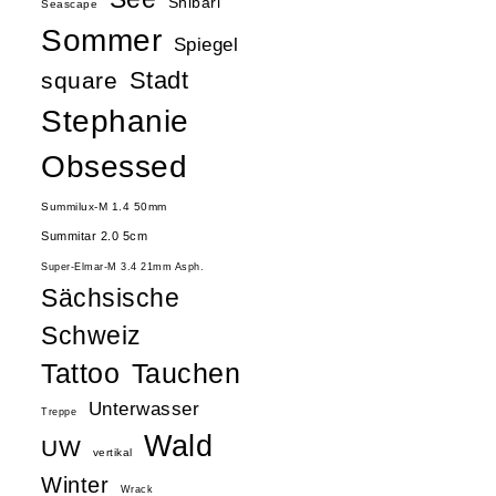
Shibari
Seascape
Sommer
Spiegel
Stadt
square
Stephanie
Obsessed
Summilux-M 1.4 50mm
Summitar 2.0 5cm
Super-Elmar-M 3.4 21mm Asph.
Sächsische
Schweiz
Tattoo
Tauchen
Unterwasser
Treppe
Wald
UW
vertikal
Winter
Wrack