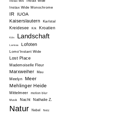
Instax Wide
Instax Mini
Instax Wide Monochrome
IR
IUOA
Kaiserslautern
Karlstal
Kreidesee
Kroatien
Krk
Landschaft
Köln
Lofoten
Larissa
Lomo'Instant Wide
Lost Place
Mademoiselle Fleur
Marxweiher
Mau
Meer
Meelyn
Mehlinger Heide
Mittelmeer
motion blur
Nacht
Nathalie Z.
Musik
Natur
Nebel
Netz