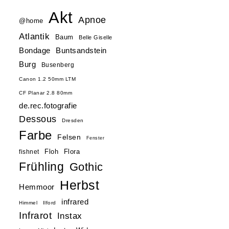
Akt
Apnoe
@home
Atlantik
Baum
Belle Giselle
Buntsandstein
Bondage
Burg
Busenberg
Canon 1.2 50mm LTM
CF Planar 2.8 80mm
de.rec.fotografie
Dessous
Dresden
Farbe
Felsen
Fenster
Floh
Flora
fishnet
Frühling
Gothic
Herbst
Hemmoor
infrared
Himmel
Ilford
Infrarot
Instax