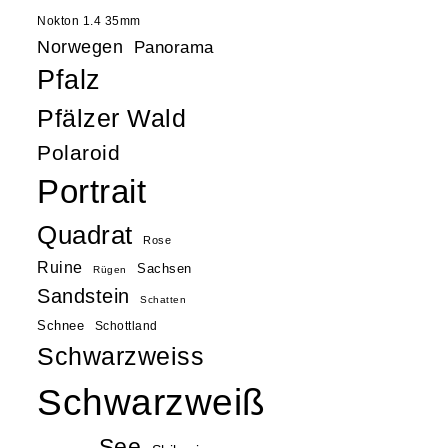
Nokton 1.4 35mm
Norwegen
Panorama
Pfalz
Pfälzer Wald
Polaroid
Portrait
Quadrat
Rose
Ruine
Sachsen
Rügen
Sandstein
Schatten
Schnee
Schottland
Schwarzweiss
Schwarzweiß
See