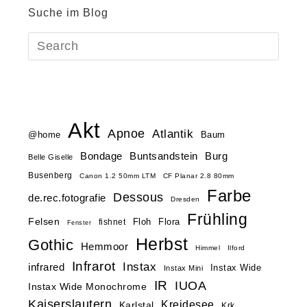
Suche im Blog
Akt
Apnoe
Atlantik
@home
Baum
Buntsandstein
Bondage
Burg
Belle Giselle
Busenberg
Canon 1.2 50mm LTM
CF Planar 2.8 80mm
Farbe
Dessous
de.rec.fotografie
Dresden
Frühling
Felsen
Floh
Flora
fishnet
Fenster
Herbst
Gothic
Hemmoor
Himmel
Ilford
Infrarot
Instax
infrared
Instax Wide
Instax Mini
IR
IUOA
Instax Wide Monochrome
Kaiserslautern
Kreidesee
Karlstal
Krk