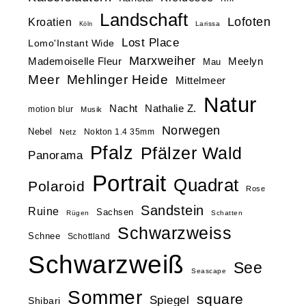
Landschaft
Lofoten
Kroatien
Larissa
Köln
Lost Place
Lomo'Instant Wide
Marxweiher
Mademoiselle Fleur
Meelyn
Mau
Meer
Mehlinger Heide
Mittelmeer
Natur
Nacht
Nathalie Z.
motion blur
Musik
Norwegen
Nebel
Nokton 1.4 35mm
Netz
Pfalz
Pfälzer Wald
Panorama
Portrait
Quadrat
Polaroid
Rose
Sandstein
Ruine
Sachsen
Rügen
Schatten
Schwarzweiss
Schnee
Schottland
Schwarzweiß
See
Seascape
Sommer
square
Spiegel
Shibari