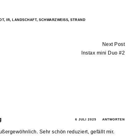
OT
,
IR
,
LANDSCHAFT
,
SCHWARZWEISS
,
STRAND
Next Post
Instax mini Duo #2
g
6 JULI 2025
ANTWORTEN
ußergewöhnlich. Sehr schön reduziert, gefällt mir.