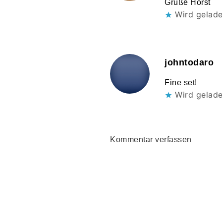
Grüße Horst
Wird gelad
johntodaro
Fine set!
Wird gelad
Kommentar verfassen