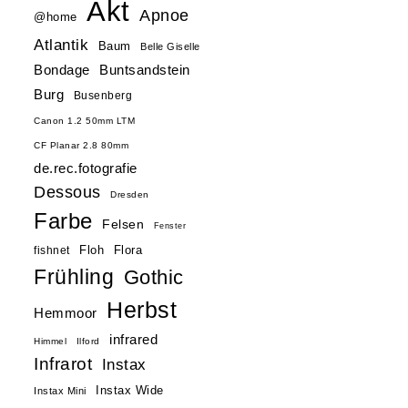
Akt
Apnoe
@home
Atlantik
Baum
Belle Giselle
Buntsandstein
Bondage
Burg
Busenberg
Canon 1.2 50mm LTM
CF Planar 2.8 80mm
de.rec.fotografie
Dessous
Dresden
Farbe
Felsen
Fenster
Floh
Flora
fishnet
Frühling
Gothic
Herbst
Hemmoor
infrared
Himmel
Ilford
Infrarot
Instax
Instax Wide
Instax Mini