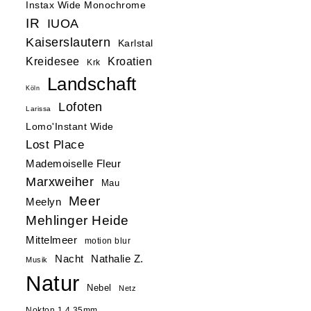
Instax Wide Monochrome
IR
IUOA
Kaiserslautern
Karlstal
Kreidesee
Kroatien
Krk
Landschaft
Köln
Lofoten
Larissa
Lomo'Instant Wide
Lost Place
Mademoiselle Fleur
Marxweiher
Mau
Meer
Meelyn
Mehlinger Heide
Mittelmeer
motion blur
Nacht
Nathalie Z.
Musik
Natur
Nebel
Netz
Nokton 1.4 35mm