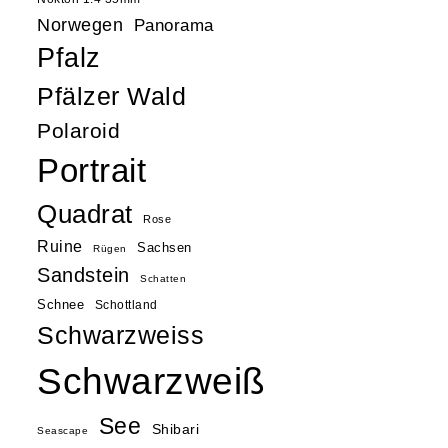
Norwegen
Panorama
Pfalz
Pfälzer Wald
Polaroid
Portrait
Quadrat
Rose
Ruine
Sachsen
Rügen
Sandstein
Schatten
Schnee
Schottland
Schwarzweiss
Schwarzweiß
See
Shibari
Seascape