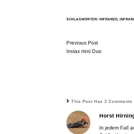
geladen …
SCHLAGWÖRTER:
INFRARED
,
INFRAR
Continue
Previous Post
Reading
Instax mini Duo
This Post Has 2 Comments
Horst Hirnin
In jedem Fall a