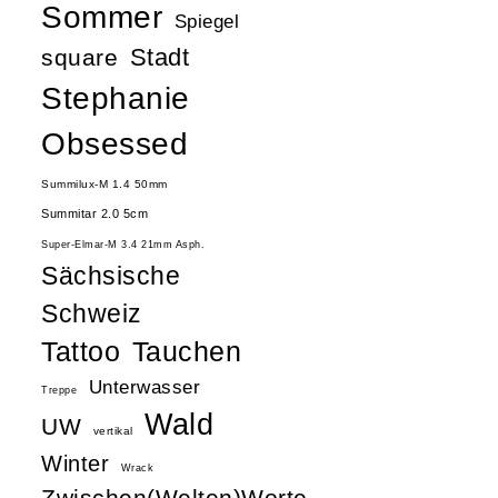
Sommer
Spiegel
Stadt
square
Stephanie
Obsessed
Summilux-M 1.4 50mm
Summitar 2.0 5cm
Super-Elmar-M 3.4 21mm Asph.
Sächsische
Schweiz
Tattoo
Tauchen
Unterwasser
Treppe
Wald
UW
vertikal
Winter
Wrack
Zwischen(Welten)Worte