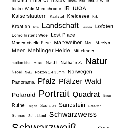
Infrarot
Instax
infrared
Instax Wide
Instax Mini
IR
IUOA
Instax Wide Monochrome
Kaiserslautern
Kreidesee
Karlstal
Krk
Landschaft
Lofoten
Kroatien
Larissa
Köln
Lost Place
Lomo'Instant Wide
Marxweiher
Mademoiselle Fleur
Meelyn
Mau
Meer
Mehlinger Heide
Mittelmeer
Natur
Nacht
Nathalie Z.
motion blur
Musik
Norwegen
Nebel
Nokton 1.4 35mm
Netz
Pfalz
Pfälzer Wald
Panorama
Portrait
Quadrat
Polaroid
Rose
Sandstein
Ruine
Sachsen
Rügen
Schatten
Schwarzweiss
Schnee
Schottland
Schwarzweiß