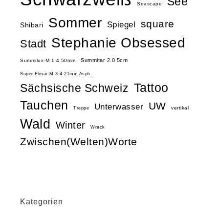
See
Seascape
Sommer
square
Spiegel
Shibari
Stephanie Obsessed
Stadt
Summitar 2.0 5cm
Summilux-M 1.4 50mm
Super-Elmar-M 3.4 21mm Asph.
Tattoo
Sächsische Schweiz
Tauchen
UW
Unterwasser
vertikal
Treppe
Wald
Winter
Wrack
Zwischen(Welten)Worte
Kategorien