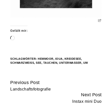
Gefällt mir:
Wird
geladen …
SCHLAGWÖRTER:
HEMMOOR
,
IOUA
,
KREIDESEE
,
SCHWARZWEISS
,
SEE
,
TAUCHEN
,
UNTERWASSER
,
UW
Previous Post
Continue
Landschaftsfotografie
Reading
Next Post
Instax mini Duo