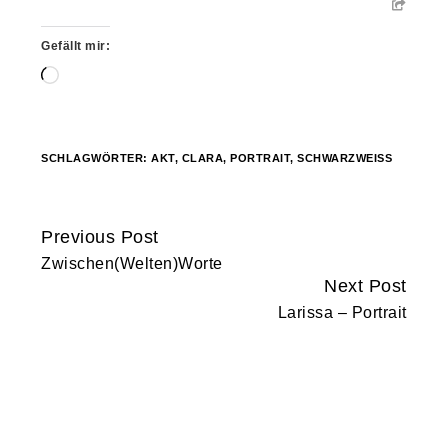
Gefällt mir:
Wird
geladen …
SCHLAGWÖRTER:
AKT
,
CLARA
,
PORTRAIT
,
SCHWARZWEISS
Previous Post
Continue
Zwischen(Welten)Worte
Reading
Next Post
Larissa – Portrait