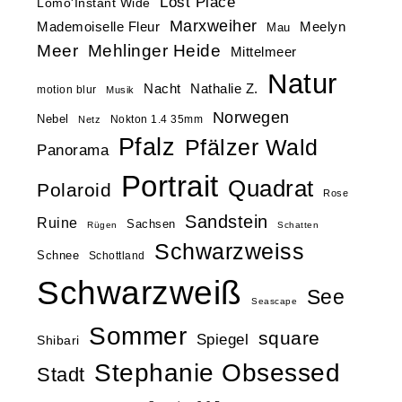
Lost Place
Lomo'Instant Wide
Marxweiher
Mademoiselle Fleur
Meelyn
Mau
Meer
Mehlinger Heide
Mittelmeer
Natur
Nacht
Nathalie Z.
motion blur
Musik
Norwegen
Nebel
Nokton 1.4 35mm
Netz
Pfalz
Pfälzer Wald
Panorama
Portrait
Quadrat
Polaroid
Rose
Sandstein
Ruine
Sachsen
Rügen
Schatten
Schwarzweiss
Schnee
Schottland
Schwarzweiß
See
Seascape
Sommer
square
Spiegel
Shibari
Stephanie Obsessed
Stadt