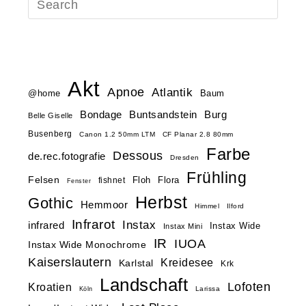
Akt
Apnoe
Atlantik
@home
Baum
Buntsandstein
Bondage
Burg
Belle Giselle
Busenberg
Canon 1.2 50mm LTM
CF Planar 2.8 80mm
Farbe
Dessous
de.rec.fotografie
Dresden
Frühling
Felsen
Floh
Flora
fishnet
Fenster
Herbst
Gothic
Hemmoor
Himmel
Ilford
Infrarot
Instax
infrared
Instax Wide
Instax Mini
IR
IUOA
Instax Wide Monochrome
Kaiserslautern
Kreidesee
Karlstal
Krk
Landschaft
Lofoten
Kroatien
Larissa
Köln