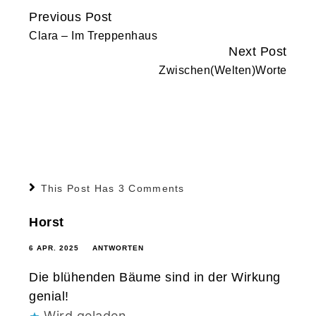
Previous Post
Continue
Clara – Im Treppenhaus
Reading
Next Post
Zwischen(Welten)Worte
This Post Has 3 Comments
Horst
6 APR. 2025
ANTWORTEN
Die blühenden Bäume sind in der Wirkung
genial!
Wird geladen …