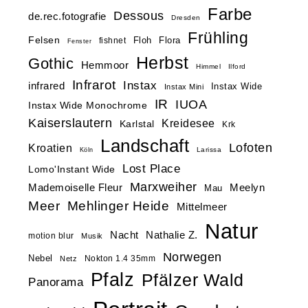
Farbe
Dessous
de.rec.fotografie
Dresden
Frühling
Felsen
Floh
Flora
fishnet
Fenster
Herbst
Gothic
Hemmoor
Himmel
Ilford
Infrarot
Instax
infrared
Instax Wide
Instax Mini
IR
IUOA
Instax Wide Monochrome
Kaiserslautern
Kreidesee
Karlstal
Krk
Landschaft
Lofoten
Kroatien
Larissa
Köln
Lost Place
Lomo'Instant Wide
Marxweiher
Mademoiselle Fleur
Meelyn
Mau
Meer
Mehlinger Heide
Mittelmeer
Natur
Nacht
Nathalie Z.
motion blur
Musik
Norwegen
Nebel
Nokton 1.4 35mm
Netz
Pfalz
Pfälzer Wald
Panorama