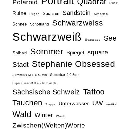
Portrait
Quadrat
Polaroid
Rose
Sandstein
Ruine
Sachsen
Rügen
Schatten
Schwarzweiss
Schnee
Schottland
Schwarzweiß
See
Seascape
Sommer
square
Spiegel
Shibari
Stephanie Obsessed
Stadt
Summitar 2.0 5cm
Summilux-M 1.4 50mm
Super-Elmar-M 3.4 21mm Asph.
Tattoo
Sächsische Schweiz
Tauchen
UW
Unterwasser
vertikal
Treppe
Wald
Winter
Wrack
Zwischen(Welten)Worte