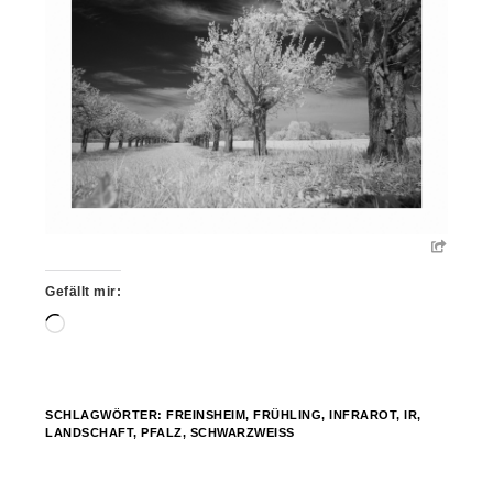
Gefällt mir:
Wird
geladen …
SCHLAGWÖRTER:
FREINSHEIM
,
FRÜHLING
,
INFRAROT
,
IR
,
LANDSCHAFT
,
PFALZ
,
SCHWARZWEISS