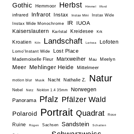
Herbst
Gothic
Hemmoor
Himmel
Ilford
Infrarot
Instax
infrared
Instax Wide
Instax Mini
IR
IUOA
Instax Wide Monochrome
Kaiserslautern
Kreidesee
Karlstal
Krk
Landschaft
Lofoten
Kroatien
Larissa
Köln
Lost Place
Lomo'Instant Wide
Marxweiher
Mademoiselle Fleur
Meelyn
Mau
Meer
Mehlinger Heide
Mittelmeer
Natur
Nacht
Nathalie Z.
motion blur
Musik
Norwegen
Nebel
Nokton 1.4 35mm
Netz
Pfalz
Pfälzer Wald
Panorama
Portrait
Quadrat
Polaroid
Rose
Sandstein
Ruine
Sachsen
Rügen
Schatten