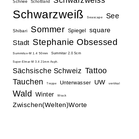
Schwarzweiss
Schnee
Schottland
Schwarzweiß
See
Seascape
Sommer
square
Spiegel
Shibari
Stephanie Obsessed
Stadt
Summitar 2.0 5cm
Summilux-M 1.4 50mm
Super-Elmar-M 3.4 21mm Asph.
Tattoo
Sächsische Schweiz
Tauchen
UW
Unterwasser
vertikal
Treppe
Wald
Winter
Wrack
Zwischen(Welten)Worte