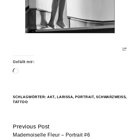
Gefällt mir:
Wird
geladen …
SCHLAGWÖRTER:
AKT
,
LARISSA
,
PORTRAIT
,
SCHWARZWEISS
,
TATTOO
Previous Post
Continue
Mademoiselle Fleur – Portrait #6
Reading