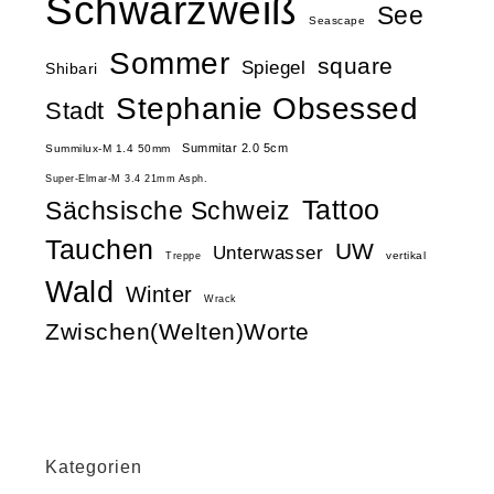
Schwarzweiß
See
Seascape
Sommer
square
Spiegel
Shibari
Stephanie Obsessed
Stadt
Summitar 2.0 5cm
Summilux-M 1.4 50mm
Super-Elmar-M 3.4 21mm Asph.
Tattoo
Sächsische Schweiz
Tauchen
UW
Unterwasser
vertikal
Treppe
Wald
Winter
Wrack
Zwischen(Welten)Worte
Kategorien