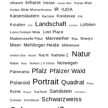
Infrarot
Instax
infrared
Instax Wide
Instax Mini
IR
IUOA
Instax Wide Monochrome
Kaiserslautern
Kreidesee
Karlstal
Krk
Landschaft
Lofoten
Kroatien
Larissa
Köln
Lost Place
Lomo'Instant Wide
Marxweiher
Mademoiselle Fleur
Meelyn
Mau
Meer
Mehlinger Heide
Mittelmeer
Natur
Nacht
Nathalie Z.
motion blur
Musik
Norwegen
Nebel
Nokton 1.4 35mm
Netz
Pfalz
Pfälzer Wald
Panorama
Portrait
Quadrat
Polaroid
Rose
Sandstein
Ruine
Sachsen
Rügen
Schatten
Schwarzweiss
Schnee
Schottland