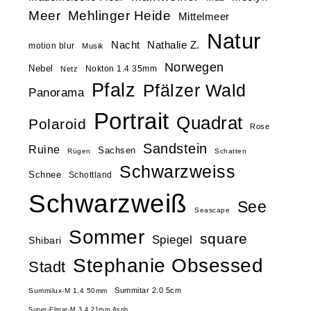
Meer
Mehlinger Heide
Mittelmeer
Natur
Nacht
Nathalie Z.
motion blur
Musik
Norwegen
Nebel
Nokton 1.4 35mm
Netz
Pfalz
Pfälzer Wald
Panorama
Portrait
Quadrat
Polaroid
Rose
Sandstein
Ruine
Sachsen
Rügen
Schatten
Schwarzweiss
Schnee
Schottland
Schwarzweiß
See
Seascape
Sommer
square
Spiegel
Shibari
Stephanie Obsessed
Stadt
Summitar 2.0 5cm
Summilux-M 1.4 50mm
Super-Elmar-M 3.4 21mm Asph.