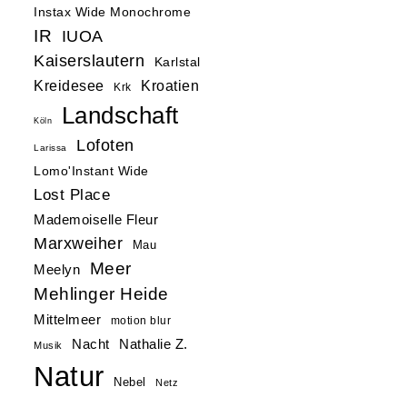
Instax Wide Monochrome
IR
IUOA
Kaiserslautern
Karlstal
Kreidesee
Kroatien
Krk
Landschaft
Köln
Lofoten
Larissa
Lomo'Instant Wide
Lost Place
Mademoiselle Fleur
Marxweiher
Mau
Meer
Meelyn
Mehlinger Heide
Mittelmeer
motion blur
Nacht
Nathalie Z.
Musik
Natur
Nebel
Netz