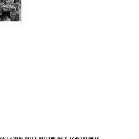
ON 1.4 35MM
,
PFALZ
,
PFÄLZER WALD
,
SCHWARZWEISS