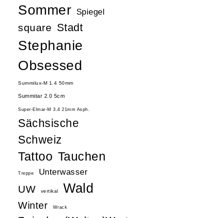
Sommer
Spiegel
Stadt
square
Stephanie
Obsessed
Summilux-M 1.4 50mm
Summitar 2.0 5cm
Super-Elmar-M 3.4 21mm Asph.
Sächsische
Schweiz
Tattoo
Tauchen
Unterwasser
Treppe
Wald
UW
vertikal
Winter
Wrack