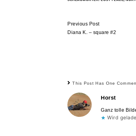
Continue
Previous Post
Reading
Diana K. – square #2
This Post Has One Commen
Horst
Ganz tolle Bil
Wird gelad