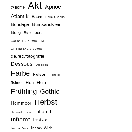
Akt
Apnoe
@home
Atlantik
Baum
Belle Giselle
Buntsandstein
Bondage
Burg
Busenberg
Canon 1.2 50mm LTM
CF Planar 2.8 80mm
de.rec.fotografie
Dessous
Dresden
Farbe
Felsen
Fenster
Floh
Flora
fishnet
Frühling
Gothic
Herbst
Hemmoor
infrared
Himmel
Ilford
Infrarot
Instax
Instax Wide
Instax Mini