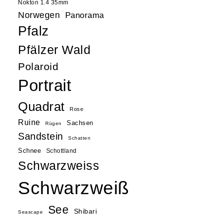
Nokton 1.4 35mm
Norwegen
Panorama
Pfalz
Pfälzer Wald
Polaroid
Portrait
Quadrat
Rose
Ruine
Sachsen
Rügen
Sandstein
Schatten
Schnee
Schottland
Schwarzweiss
Schwarzweiß
See
Shibari
Seascape