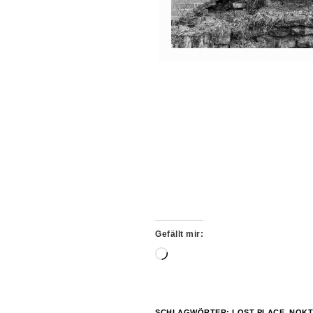
Gefällt mir:
Wird
geladen …
SCHLAGWÖRTER:
LOST PLACE
,
NOKT