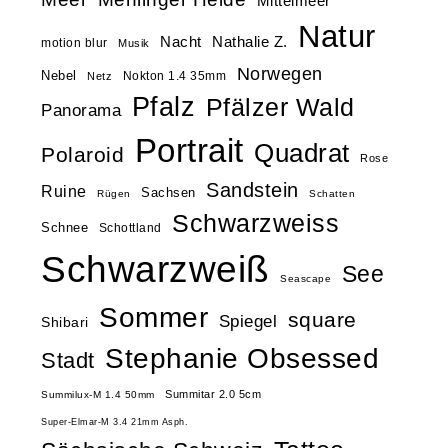
Mittelmeer
Natur
Nacht
Nathalie Z.
motion blur
Musik
Norwegen
Nebel
Nokton 1.4 35mm
Netz
Pfalz
Pfälzer Wald
Panorama
Portrait
Quadrat
Polaroid
Rose
Sandstein
Ruine
Sachsen
Rügen
Schatten
Schwarzweiss
Schnee
Schottland
Schwarzweiß
See
Seascape
Sommer
square
Spiegel
Shibari
Stephanie Obsessed
Stadt
Summitar 2.0 5cm
Summilux-M 1.4 50mm
Super-Elmar-M 3.4 21mm Asph.