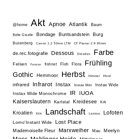
Akt
Apnoe
Atlantik
@home
Baum
Buntsandstein
Bondage
Burg
Belle Giselle
Busenberg
Canon 1.2 50mm LTM
CF Planar 2.8 80mm
Farbe
Dessous
de.rec.fotografie
Dresden
Frühling
Felsen
Floh
Flora
fishnet
Fenster
Herbst
Gothic
Hemmoor
Himmel
Ilford
Infrarot
Instax
infrared
Instax Wide
Instax Mini
IR
IUOA
Instax Wide Monochrome
Kaiserslautern
Kreidesee
Karlstal
Krk
Landschaft
Lofoten
Kroatien
Larissa
Köln
Lost Place
Lomo'Instant Wide
Marxweiher
Mademoiselle Fleur
Meelyn
Mau
Meer
Mehlinger Heide