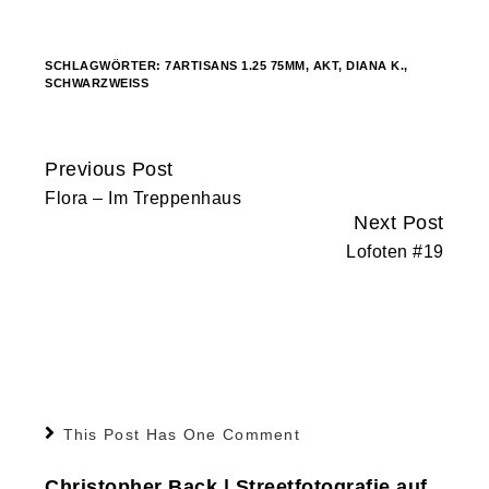
geladen …
SCHLAGWÖRTER:
7ARTISANS 1.25 75MM
,
AKT
,
DIANA K.
,
SCHWARZWEISS
Previous Post
Continue
Flora – Im Treppenhaus
Reading
Next Post
Lofoten #19
This Post Has One Comment
Christopher Back | Streetfotografie auf