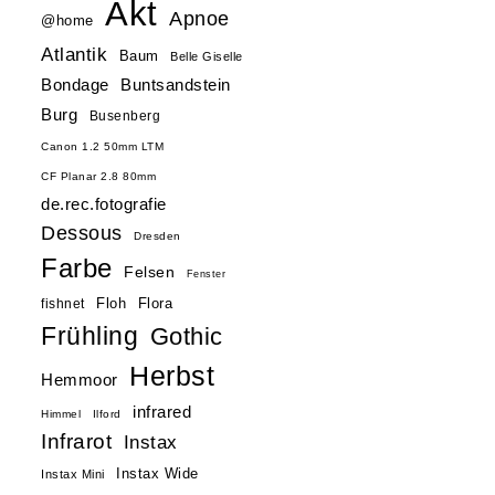
Akt
Apnoe
@home
Atlantik
Baum
Belle Giselle
Buntsandstein
Bondage
Burg
Busenberg
Canon 1.2 50mm LTM
CF Planar 2.8 80mm
de.rec.fotografie
Dessous
Dresden
Farbe
Felsen
Fenster
Floh
Flora
fishnet
Frühling
Gothic
Herbst
Hemmoor
infrared
Himmel
Ilford
Infrarot
Instax
Instax Wide
Instax Mini