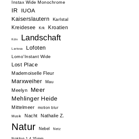
Instax Wide Monochrome
IR
IUOA
Kaiserslautern
Karlstal
Kreidesee
Kroatien
Krk
Landschaft
Köln
Lofoten
Larissa
Lomo'Instant Wide
Lost Place
Mademoiselle Fleur
Marxweiher
Mau
Meer
Meelyn
Mehlinger Heide
Mittelmeer
motion blur
Nacht
Nathalie Z.
Musik
Natur
Nebel
Netz
Nokton 1.4 35mm