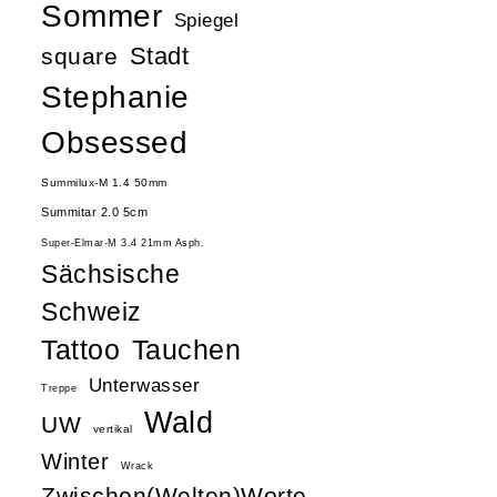
Sommer
Spiegel
Stadt
square
Stephanie
Obsessed
Summilux-M 1.4 50mm
Summitar 2.0 5cm
Super-Elmar-M 3.4 21mm Asph.
Sächsische
Schweiz
Tattoo
Tauchen
Unterwasser
Treppe
Wald
UW
vertikal
Winter
Wrack
Zwischen(Welten)Worte