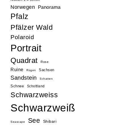
Norwegen
Panorama
Pfalz
Pfälzer Wald
Polaroid
Portrait
Quadrat
Rose
Ruine
Sachsen
Rügen
Sandstein
Schatten
Schnee
Schottland
Schwarzweiss
Schwarzweiß
See
Shibari
Seascape