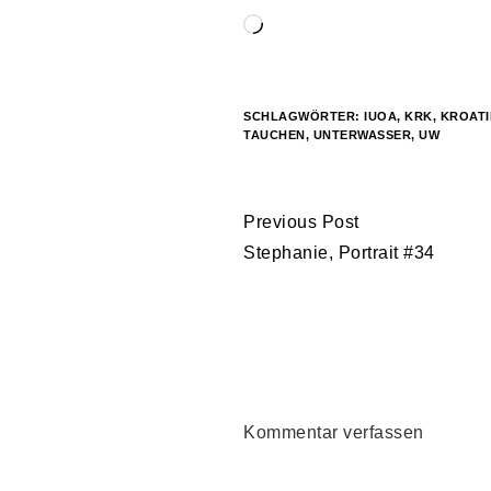
Wird
geladen …
SCHLAGWÖRTER:
IUOA
,
KRK
,
KROATI
TAUCHEN
,
UNTERWASSER
,
UW
Continue
Previous Post
Reading
Stephanie, Portrait #34
Kommentar verfassen