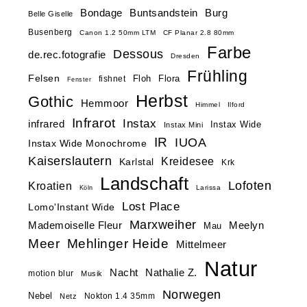
Buntsandstein
Bondage
Burg
Belle Giselle
Busenberg
Canon 1.2 50mm LTM
CF Planar 2.8 80mm
Farbe
Dessous
de.rec.fotografie
Dresden
Frühling
Felsen
Floh
Flora
fishnet
Fenster
Herbst
Gothic
Hemmoor
Himmel
Ilford
Infrarot
Instax
infrared
Instax Wide
Instax Mini
IR
IUOA
Instax Wide Monochrome
Kaiserslautern
Kreidesee
Karlstal
Krk
Landschaft
Lofoten
Kroatien
Larissa
Köln
Lost Place
Lomo'Instant Wide
Marxweiher
Mademoiselle Fleur
Meelyn
Mau
Meer
Mehlinger Heide
Mittelmeer
Natur
Nacht
Nathalie Z.
motion blur
Musik
Norwegen
Nebel
Nokton 1.4 35mm
Netz