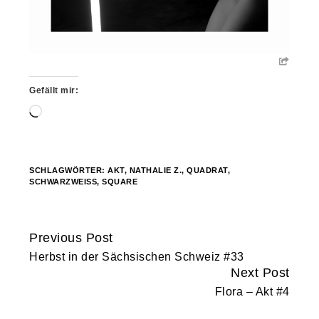
Gefällt mir:
Wird
geladen …
SCHLAGWÖRTER:
AKT
,
NATHALIE Z.
,
QUADRAT
,
SCHWARZWEISS
,
SQUARE
Previous Post
Continue
Herbst in der Sächsischen Schweiz #33
Reading
Next Post
Flora – Akt #4