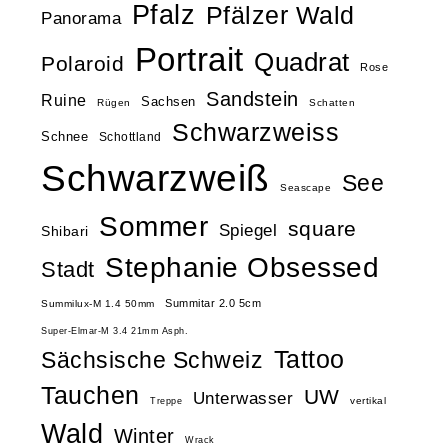
Pfalz
Pfälzer Wald
Panorama
Portrait
Quadrat
Polaroid
Rose
Sandstein
Ruine
Sachsen
Rügen
Schatten
Schwarzweiss
Schnee
Schottland
Schwarzweiß
See
Seascape
Sommer
square
Spiegel
Shibari
Stephanie Obsessed
Stadt
Summitar 2.0 5cm
Summilux-M 1.4 50mm
Super-Elmar-M 3.4 21mm Asph.
Tattoo
Sächsische Schweiz
Tauchen
UW
Unterwasser
vertikal
Treppe
Wald
Winter
Wrack