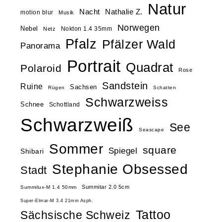
Natur
Nacht
Nathalie Z.
motion blur
Musik
Norwegen
Nebel
Nokton 1.4 35mm
Netz
Pfalz
Pfälzer Wald
Panorama
Portrait
Quadrat
Polaroid
Rose
Sandstein
Ruine
Sachsen
Rügen
Schatten
Schwarzweiss
Schnee
Schottland
Schwarzweiß
See
Seascape
Sommer
square
Spiegel
Shibari
Stephanie Obsessed
Stadt
Summitar 2.0 5cm
Summilux-M 1.4 50mm
Super-Elmar-M 3.4 21mm Asph.
Tattoo
Sächsische Schweiz