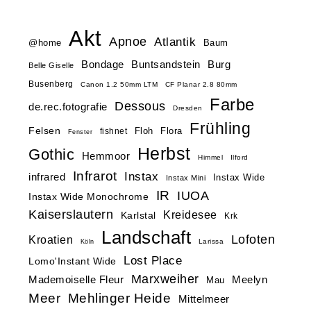
Akt
Apnoe
Atlantik
@home
Baum
Buntsandstein
Bondage
Burg
Belle Giselle
Busenberg
Canon 1.2 50mm LTM
CF Planar 2.8 80mm
Farbe
Dessous
de.rec.fotografie
Dresden
Frühling
Felsen
Floh
Flora
fishnet
Fenster
Herbst
Gothic
Hemmoor
Himmel
Ilford
Infrarot
Instax
infrared
Instax Wide
Instax Mini
IR
IUOA
Instax Wide Monochrome
Kaiserslautern
Kreidesee
Karlstal
Krk
Landschaft
Lofoten
Kroatien
Larissa
Köln
Lost Place
Lomo'Instant Wide
Marxweiher
Mademoiselle Fleur
Meelyn
Mau
Meer
Mehlinger Heide
Mittelmeer