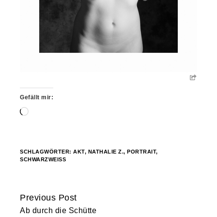
Gefällt mir:
Wird
geladen …
SCHLAGWÖRTER:
AKT
,
NATHALIE Z.
,
PORTRAIT
,
SCHWARZWEISS
Previous Post
Continue
Ab durch die Schütte
Reading