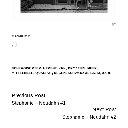
Gefällt mir:
Wird
geladen …
SCHLAGWÖRTER:
HERBST
,
KRK
,
KROATIEN
,
MEER
,
MITTELMEER
,
QUADRAT
,
REGEN
,
SCHWARZWEISS
,
SQUARE
Previous Post
Continue
Stephanie – Neudahn #1
Reading
Next Post
Stephanie – Neudahn #2