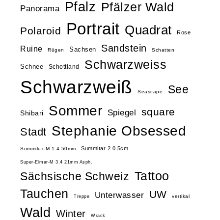
Pfalz
Pfälzer Wald
Panorama
Portrait
Quadrat
Polaroid
Rose
Sandstein
Ruine
Sachsen
Rügen
Schatten
Schwarzweiss
Schnee
Schottland
Schwarzweiß
See
Seascape
Sommer
square
Spiegel
Shibari
Stephanie Obsessed
Stadt
Summitar 2.0 5cm
Summilux-M 1.4 50mm
Super-Elmar-M 3.4 21mm Asph.
Tattoo
Sächsische Schweiz
Tauchen
UW
Unterwasser
vertikal
Treppe
Wald
Winter
Wrack