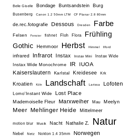
Buntsandstein
Bondage
Burg
Belle Giselle
Busenberg
Canon 1.2 50mm LTM
CF Planar 2.8 80mm
Farbe
Dessous
de.rec.fotografie
Dresden
Frühling
Felsen
Floh
Flora
fishnet
Fenster
Herbst
Gothic
Hemmoor
Himmel
Ilford
Infrarot
Instax
infrared
Instax Wide
Instax Mini
IR
IUOA
Instax Wide Monochrome
Kaiserslautern
Kreidesee
Karlstal
Krk
Landschaft
Lofoten
Kroatien
Larissa
Köln
Lost Place
Lomo'Instant Wide
Marxweiher
Mademoiselle Fleur
Meelyn
Mau
Meer
Mehlinger Heide
Mittelmeer
Natur
Nacht
Nathalie Z.
motion blur
Musik
Norwegen
Nebel
Nokton 1.4 35mm
Netz