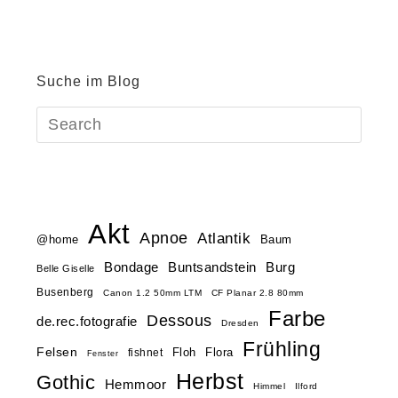
Suche im Blog
Akt
Apnoe
Atlantik
@home
Baum
Buntsandstein
Bondage
Burg
Belle Giselle
Busenberg
Canon 1.2 50mm LTM
CF Planar 2.8 80mm
Farbe
Dessous
de.rec.fotografie
Dresden
Frühling
Felsen
Floh
Flora
fishnet
Fenster
Herbst
Gothic
Hemmoor
Himmel
Ilford