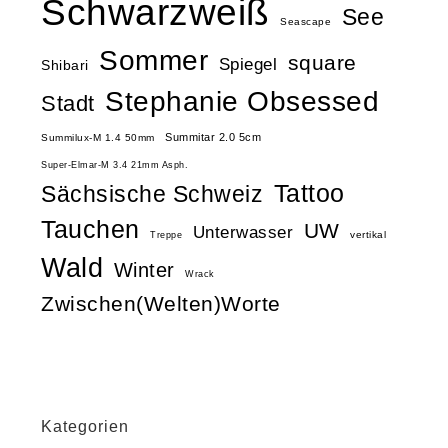
Schwarzweiß
See
Seascape
Sommer
square
Spiegel
Shibari
Stephanie Obsessed
Stadt
Summitar 2.0 5cm
Summilux-M 1.4 50mm
Super-Elmar-M 3.4 21mm Asph.
Tattoo
Sächsische Schweiz
Tauchen
UW
Unterwasser
vertikal
Treppe
Wald
Winter
Wrack
Zwischen(Welten)Worte
Kategorien