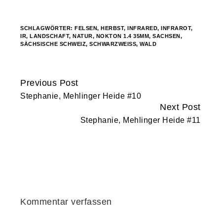
geladen …
SCHLAGWÖRTER:
FELSEN
,
HERBST
,
INFRARED
,
INFRAROT
,
IR
,
LANDSCHAFT
,
NATUR
,
NOKTON 1.4 35MM
,
SACHSEN
,
SÄCHSISCHE SCHWEIZ
,
SCHWARZWEISS
,
WALD
Previous Post
Continue
Stephanie, Mehlinger Heide #10
Reading
Next Post
Stephanie, Mehlinger Heide #11
Kommentar verfassen