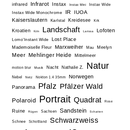
Infrarot
Instax
infrared
Instax Wide
Instax Mini
IR
IUOA
Instax Wide Monochrome
Kaiserslautern
Kreidesee
Karlstal
Krk
Landschaft
Lofoten
Kroatien
Larissa
Köln
Lost Place
Lomo'Instant Wide
Marxweiher
Mademoiselle Fleur
Meelyn
Mau
Meer
Mehlinger Heide
Mittelmeer
Natur
Nacht
Nathalie Z.
motion blur
Musik
Norwegen
Nebel
Nokton 1.4 35mm
Netz
Pfalz
Pfälzer Wald
Panorama
Portrait
Quadrat
Polaroid
Rose
Sandstein
Ruine
Sachsen
Rügen
Schatten
Schwarzweiss
Schnee
Schottland