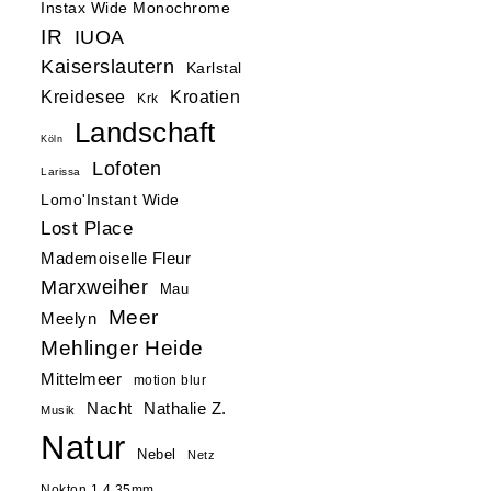
Instax Wide Monochrome
IR
IUOA
Kaiserslautern
Karlstal
Kreidesee
Kroatien
Krk
Landschaft
Köln
Lofoten
Larissa
Lomo'Instant Wide
Lost Place
Mademoiselle Fleur
Marxweiher
Mau
Meer
Meelyn
Mehlinger Heide
Mittelmeer
motion blur
Nacht
Nathalie Z.
Musik
Natur
Nebel
Netz
Nokton 1.4 35mm