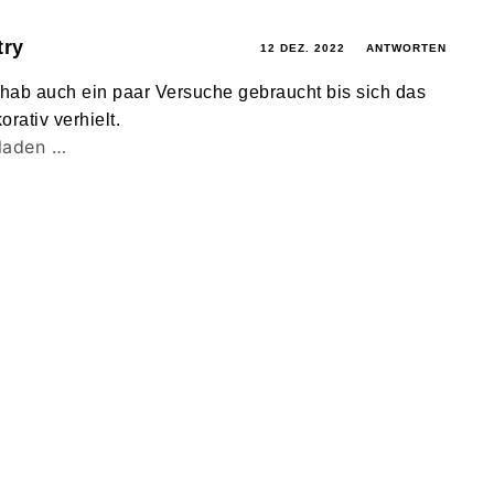
try
12 DEZ. 2022
ANTWORTEN
 hab auch ein paar Versuche gebraucht bis sich das
rativ verhielt.
laden …