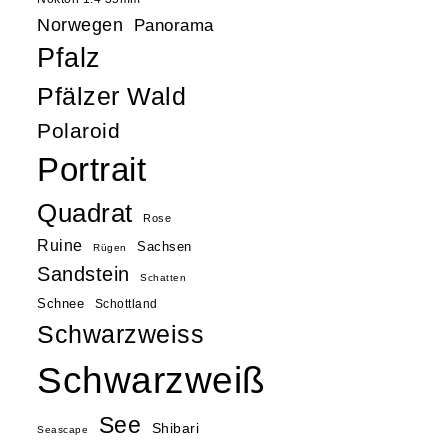
Norwegen
Panorama
Pfalz
Pfälzer Wald
Polaroid
Portrait
Quadrat
Rose
Ruine
Sachsen
Rügen
Sandstein
Schatten
Schnee
Schottland
Schwarzweiss
Schwarzweiß
See
Shibari
Seascape