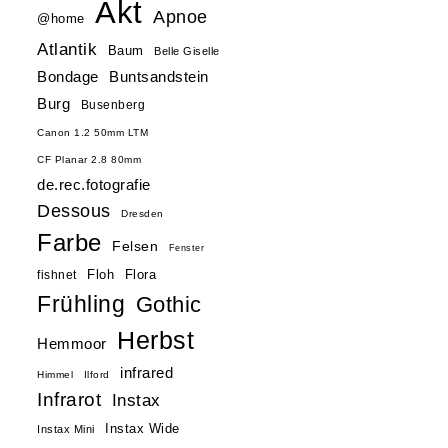
Akt
Apnoe
@home
Atlantik
Baum
Belle Giselle
Buntsandstein
Bondage
Burg
Busenberg
Canon 1.2 50mm LTM
CF Planar 2.8 80mm
de.rec.fotografie
Dessous
Dresden
Farbe
Felsen
Fenster
Floh
Flora
fishnet
Frühling
Gothic
Herbst
Hemmoor
infrared
Himmel
Ilford
Infrarot
Instax
Instax Wide
Instax Mini