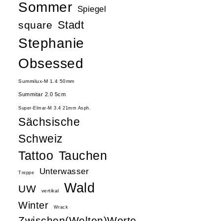
Sommer
Spiegel
Stadt
square
Stephanie
Obsessed
Summilux-M 1.4 50mm
Summitar 2.0 5cm
Super-Elmar-M 3.4 21mm Asph.
Sächsische
Schweiz
Tattoo
Tauchen
Unterwasser
Treppe
Wald
UW
vertikal
Winter
Wrack
Zwischen(Welten)Worte