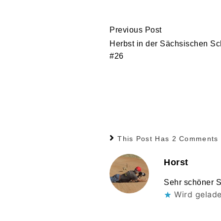
Continue
Previous Post
Reading
Herbst in der Sächsischen S
#26
This Post Has 2 Comments
Horst
Sehr schöner S
Wird gelad