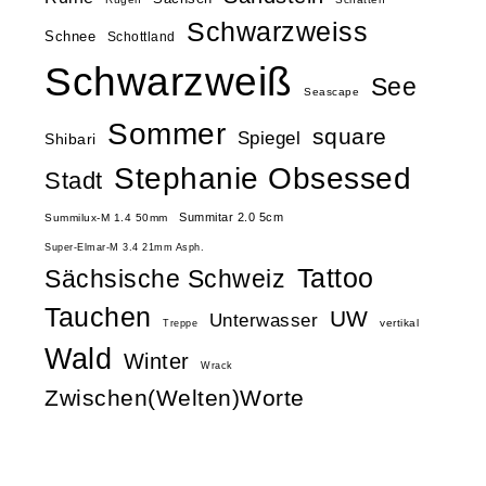
Schwarzweiss
Schnee
Schottland
Schwarzweiß
See
Seascape
Sommer
square
Spiegel
Shibari
Stephanie Obsessed
Stadt
Summitar 2.0 5cm
Summilux-M 1.4 50mm
Super-Elmar-M 3.4 21mm Asph.
Tattoo
Sächsische Schweiz
Tauchen
UW
Unterwasser
vertikal
Treppe
Wald
Winter
Wrack
Zwischen(Welten)Worte