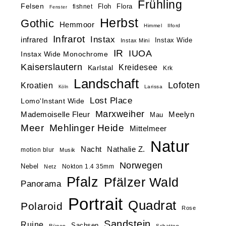
Frühling
Felsen
Floh
Flora
fishnet
Fenster
Herbst
Gothic
Hemmoor
Himmel
Ilford
Infrarot
Instax
infrared
Instax Wide
Instax Mini
IR
IUOA
Instax Wide Monochrome
Kaiserslautern
Kreidesee
Karlstal
Krk
Landschaft
Lofoten
Kroatien
Larissa
Köln
Lost Place
Lomo'Instant Wide
Marxweiher
Mademoiselle Fleur
Meelyn
Mau
Meer
Mehlinger Heide
Mittelmeer
Natur
Nacht
Nathalie Z.
motion blur
Musik
Norwegen
Nebel
Nokton 1.4 35mm
Netz
Pfalz
Pfälzer Wald
Panorama
Portrait
Quadrat
Polaroid
Rose
Sandstein
Ruine
Sachsen
Rügen
Schatten