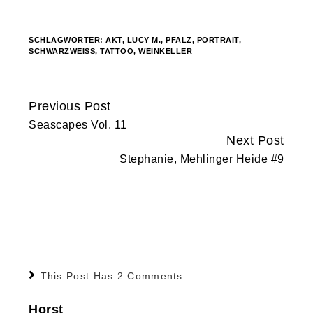
geladen …
SCHLAGWÖRTER:
AKT
,
LUCY M.
,
PFALZ
,
PORTRAIT
,
SCHWARZWEISS
,
TATTOO
,
WEINKELLER
Previous Post
Continue
Seascapes Vol. 11
Reading
Next Post
Stephanie, Mehlinger Heide #9
This Post Has 2 Comments
Horst