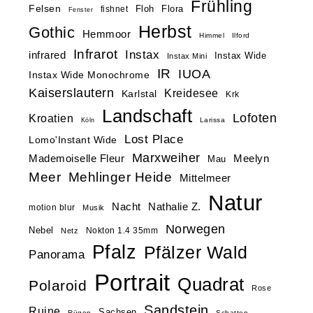
Frühling
Felsen
Floh
Flora
fishnet
Fenster
Herbst
Gothic
Hemmoor
Himmel
Ilford
Infrarot
Instax
infrared
Instax Wide
Instax Mini
IR
IUOA
Instax Wide Monochrome
Kaiserslautern
Kreidesee
Karlstal
Krk
Landschaft
Lofoten
Kroatien
Larissa
Köln
Lost Place
Lomo'Instant Wide
Marxweiher
Mademoiselle Fleur
Meelyn
Mau
Meer
Mehlinger Heide
Mittelmeer
Natur
Nacht
Nathalie Z.
motion blur
Musik
Norwegen
Nebel
Nokton 1.4 35mm
Netz
Pfalz
Pfälzer Wald
Panorama
Portrait
Quadrat
Polaroid
Rose
Sandstein
Ruine
Sachsen
Rügen
Schatten