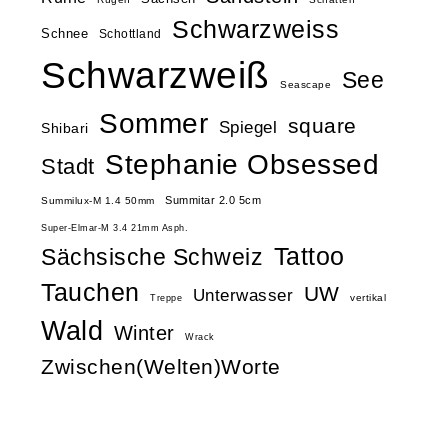
Schwarzweiss
Schnee
Schottland
Schwarzweiß
See
Seascape
Sommer
square
Spiegel
Shibari
Stephanie Obsessed
Stadt
Summitar 2.0 5cm
Summilux-M 1.4 50mm
Super-Elmar-M 3.4 21mm Asph.
Tattoo
Sächsische Schweiz
Tauchen
UW
Unterwasser
vertikal
Treppe
Wald
Winter
Wrack
Zwischen(Welten)Worte