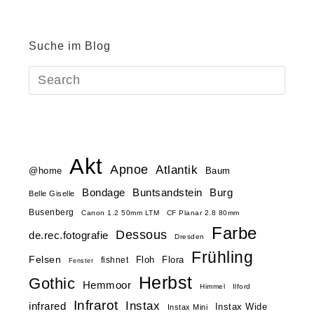
Suche im Blog
Akt
Apnoe
Atlantik
@home
Baum
Buntsandstein
Bondage
Burg
Belle Giselle
Busenberg
Canon 1.2 50mm LTM
CF Planar 2.8 80mm
Farbe
Dessous
de.rec.fotografie
Dresden
Frühling
Felsen
Floh
Flora
fishnet
Fenster
Herbst
Gothic
Hemmoor
Himmel
Ilford
Infrarot
Instax
infrared
Instax Wide
Instax Mini