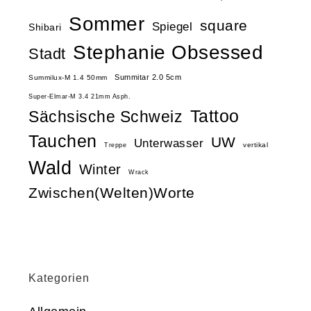
Sommer
square
Spiegel
Shibari
Stephanie Obsessed
Stadt
Summitar 2.0 5cm
Summilux-M 1.4 50mm
Super-Elmar-M 3.4 21mm Asph.
Tattoo
Sächsische Schweiz
Tauchen
UW
Unterwasser
vertikal
Treppe
Wald
Winter
Wrack
Zwischen(Welten)Worte
Kategorien