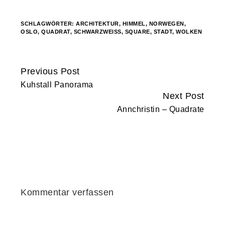
SCHLAGWÖRTER:
ARCHITEKTUR
,
HIMMEL
,
NORWEGEN
,
OSLO
,
QUADRAT
,
SCHWARZWEISS
,
SQUARE
,
STADT
,
WOLKEN
Previous Post
Continue
Kuhstall Panorama
Reading
Next Post
Annchristin – Quadrate
Kommentar verfassen