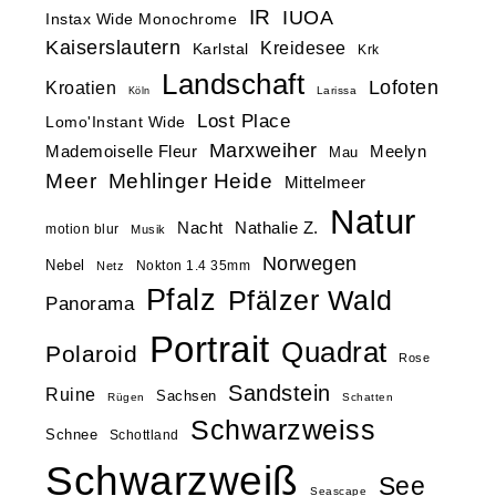
IR
IUOA
Instax Wide Monochrome
Kaiserslautern
Kreidesee
Karlstal
Krk
Landschaft
Lofoten
Kroatien
Larissa
Köln
Lost Place
Lomo'Instant Wide
Marxweiher
Mademoiselle Fleur
Meelyn
Mau
Meer
Mehlinger Heide
Mittelmeer
Natur
Nacht
Nathalie Z.
motion blur
Musik
Norwegen
Nebel
Nokton 1.4 35mm
Netz
Pfalz
Pfälzer Wald
Panorama
Portrait
Quadrat
Polaroid
Rose
Sandstein
Ruine
Sachsen
Rügen
Schatten
Schwarzweiss
Schnee
Schottland
Schwarzweiß
See
Seascape