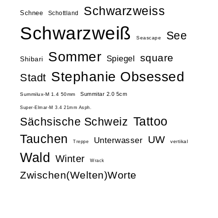
Schwarzweiss
Schnee
Schottland
Schwarzweiß
See
Seascape
Sommer
square
Spiegel
Shibari
Stephanie Obsessed
Stadt
Summitar 2.0 5cm
Summilux-M 1.4 50mm
Super-Elmar-M 3.4 21mm Asph.
Tattoo
Sächsische Schweiz
Tauchen
UW
Unterwasser
vertikal
Treppe
Wald
Winter
Wrack
Zwischen(Welten)Worte