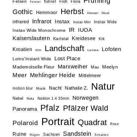
Frühling
Felsen
Floh
Flora
fishnet
Fenster
Herbst
Gothic
Hemmoor
Himmel
Ilford
Infrarot
Instax
infrared
Instax Wide
Instax Mini
IR
IUOA
Instax Wide Monochrome
Kaiserslautern
Kreidesee
Karlstal
Krk
Landschaft
Lofoten
Kroatien
Larissa
Köln
Lost Place
Lomo'Instant Wide
Marxweiher
Mademoiselle Fleur
Meelyn
Mau
Meer
Mehlinger Heide
Mittelmeer
Natur
Nacht
Nathalie Z.
motion blur
Musik
Norwegen
Nebel
Nokton 1.4 35mm
Netz
Pfalz
Pfälzer Wald
Panorama
Portrait
Quadrat
Polaroid
Rose
Sandstein
Ruine
Sachsen
Rügen
Schatten