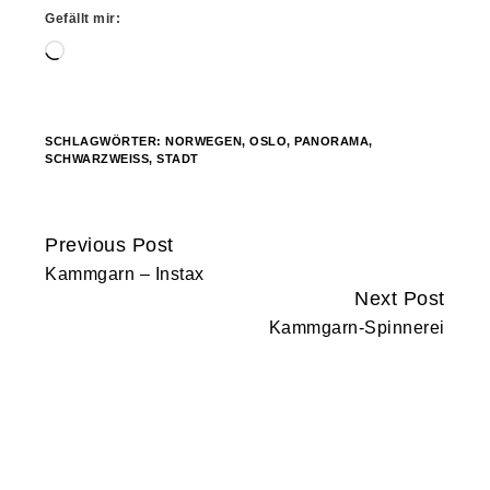
Gefällt mir:
Wird
geladen …
SCHLAGWÖRTER:
NORWEGEN
,
OSLO
,
PANORAMA
,
SCHWARZWEISS
,
STADT
Previous Post
Continue
Kammgarn – Instax
Reading
Next Post
Kammgarn-Spinnerei